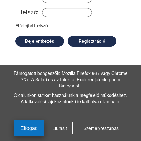
Jelszó:
Elfelejtett jelszó
Bejelentkezés
Regisztráció
Támogatott böngészők: Mozilla Firefox 66+ vagy Chrome
73+. A Safari és az Internet Explorer jelenleg
nem
támogatott
.
Oldalunkon sütiket használunk a megfelelő működéshez.
Adatkezelési tájékoztatónk
ide kattintva olvasható
.
Elfogad
Elutasít
Személyreszabás