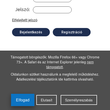
Jelszó:
Elfelejtett jelszó
Bejelentkezés
Regisztráció
Támogatott böngészők: Mozilla Firefox 66+ vagy Chrome
73+. A Safari és az Internet Explorer jelenleg
nem
támogatott
.
Oldalunkon sütiket használunk a megfelelő működéshez.
Adatkezelési tájékoztatónk
ide kattintva olvasható
.
Elfogad
Elutasít
Személyreszabás