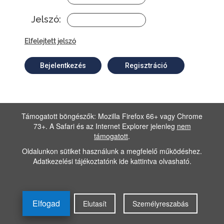
Jelszó:
Elfelejtett jelszó
Bejelentkezés
Regisztráció
Támogatott böngészők: Mozilla Firefox 66+ vagy Chrome
73+. A Safari és az Internet Explorer jelenleg
nem
támogatott
.
Oldalunkon sütiket használunk a megfelelő működéshez.
Adatkezelési tájékoztatónk
ide kattintva olvasható
.
Elfogad
Elutasít
Személyreszabás