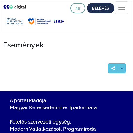
hu
BELÉPÉS
Togg
navi
Események
A portál kiadója:
Magyar Kereskedelmi és Iparkamara
Felelős szervezeti egység:
Modern Vállalkozások Programiroda