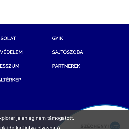
CSOLAT
GYIK
TVÉDELEM
SAJTÓSZOBA
RESSZUM
PARTNEREK
LTÉRKÉP
plorer jelenleg
nem támogatott
.
ónk
ide kattintva olvasható
.