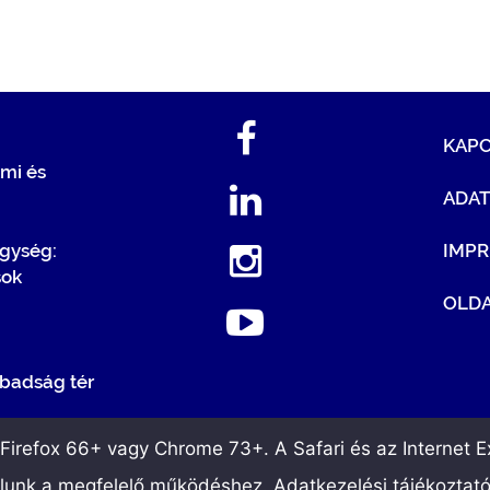
KAP
mi és
ADA
egység:
IMP
sok
OLDA
badság tér
irefox 66+ vagy Chrome 73+. A Safari és az Internet Ex
álunk a megfelelő működéshez. Adatkezelési tájékoztat