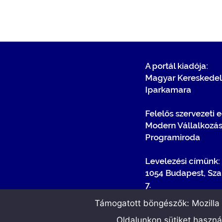
A portál kiadója:
Magyar Kereskedel
Iparkamara
Felelős szervezeti 
Modern Vállalkozá
Programiroda
Levelezési címünk:
1054 Budapest, Sza
7.
Támogatott böngészők: Mozilla F
Oldalunkon sütiket haszn