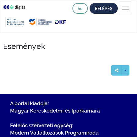
hu
BELÉPÉS
Togg
navi
Események
A portál kiadója:
Magyar Kereskedelmi és Iparkamara
Felelős szervezeti egység:
Modern Vállalkozások Programiroda