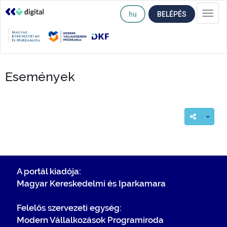
hu
BELÉPÉS
Togg
navi
Események
A portál kiadója:
Magyar Kereskedelmi és Iparkamara
Felelős szervezeti egység:
Modern Vállalkozások Programiroda