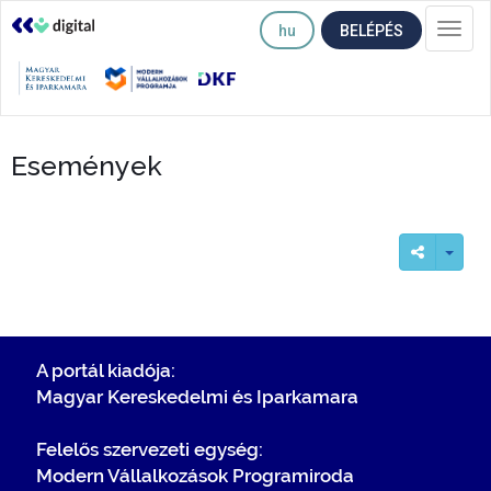
hu
BELÉPÉS
Togg
navi
Események
A portál kiadója:
Magyar Kereskedelmi és Iparkamara
Felelős szervezeti egység:
Modern Vállalkozások Programiroda