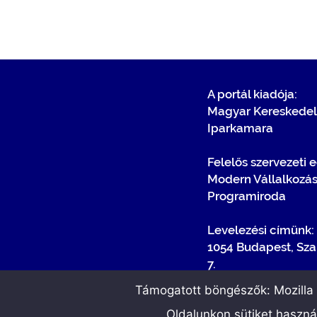
A portál kiadója:
Magyar Kereskedel
Iparkamara
Felelős szervezeti 
Modern Vállalkozá
Programiroda
Levelezési címünk:
1054 Budapest, Sza
7.
Támogatott böngészők: Mozilla F
Oldalunkon sütiket haszn