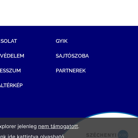
CSOLAT
GYIK
TVÉDELEM
SAJTÓSZOBA
RESSZUM
PARTNEREK
LTÉRKÉP
plorer jelenleg
nem támogatott
.
ónk
ide kattintva olvasható
.