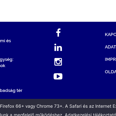
KAP
mi és
ADA
egység:
IMP
sok
OLDA
badság tér
irefox 66+ vagy Chrome 73+. A Safari és az Internet Ex
álunk a megfelelő működéshez. Adatkezelési tájékoztat