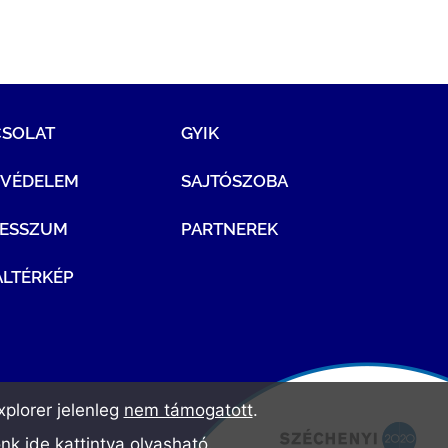
CSOLAT
GYIK
TVÉDELEM
SAJTÓSZOBA
RESSZUM
PARTNEREK
LTÉRKÉP
plorer jelenleg
nem támogatott
.
ónk
ide kattintva olvasható
.