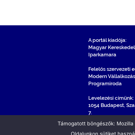
A portál kiadója:
Magyar Kereskedel
Iparkamara
Felelős szervezeti 
Modern Vállalkozá
Programiroda
Levelezési címünk:
1054 Budapest, Sza
7.
Támogatott böngészők: Mozilla F
Oldalunkon sütiket haszn