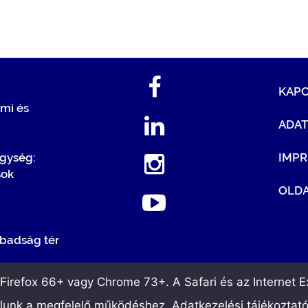
KAP
mi és
ADA
egység:
IMP
sok
OLDA
badság tér
irefox 66+ vagy Chrome 73+. A Safari és az Internet Ex
álunk a megfelelő működéshez. Adatkezelési tájékoztat