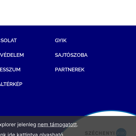
CSOLAT
GYIK
TVÉDELEM
SAJTÓSZOBA
RESSZUM
PARTNEREK
LTÉRKÉP
plorer jelenleg
nem támogatott
.
ónk
ide kattintva olvasható
.