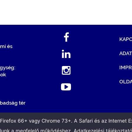
KAP
mi és
ADA
egység:
IMP
sok
OLDA
badság tér
irefox 66+ vagy Chrome 73+. A Safari és az Internet Ex
álunk a megfelelő működéshez. Adatkezelési tájékoztat