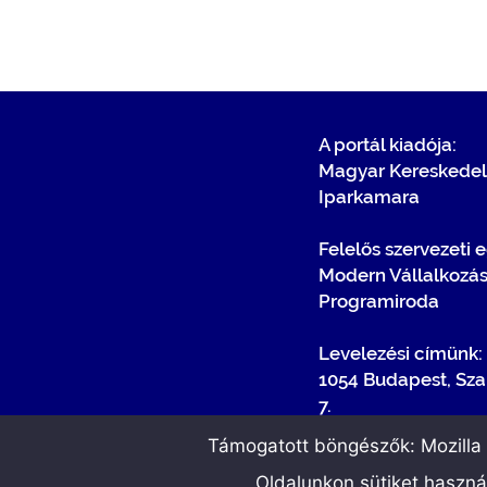
A portál kiadója:
Magyar Kereskedel
Iparkamara
Felelős szervezeti 
Modern Vállalkozá
Programiroda
Levelezési címünk:
1054 Budapest, Sza
7.
Támogatott böngészők: Mozilla F
Oldalunkon sütiket haszn