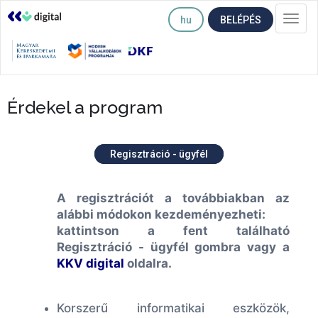
hu
BELÉPÉS
Togg
navi
Érdekel a program
Regisztráció - ügyfél
A regisztrációt a továbbiakban az
alábbi módokon kezdeményezheti:
kattintson a fent található
Regisztráció - ügyfél gombra vagy a
KKV digital
oldalra.
Korszerű informatikai eszközök,