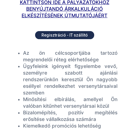
KATTINTSON IDE A PÁLYÁZATOKHOZ
BENYÚJTANDÓ ÁRKALKULÁCIÓ
ELKÉSZÍTÉSÉNEK ÚTMUTATÓJÁÉRT
Regisztráció - IT szállító
Az ön célcsoportjába tartozó
megrendelői réteg elérhetősége
Ügyfeleink igényeit figyelembe vevő,
személyre szabott ajánlási
rendszerünkön keresztül Ön nagyobb
eséllyel rendelkezhet versenytársaival
szemben
Minősítési elbírálás, amellyel Ön
valóban kitűnhet versenytársai közül
Bizalomépítés, pozitív megítélés
erősítése vállalkozása számára
Kiemelkedő promóciós lehetőség