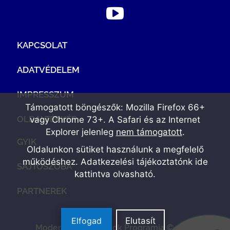
KAPCSOLAT
ADATVÉDELEM
IMPRESSZUM
Támogatott böngészők: Mozilla Firefox 66+
OLDALTÉRKÉP
vagy Chrome 73+. A Safari és az Internet
Explorer jelenleg
nem támogatott
.
GYIK
Oldalunkon sütiket használunk a megfelelő
működéshez. Adatkezelési tájékoztatónk
ide
SAJTÓSZOBA
kattintva olvasható
.
PARTNEREK
Elfogad
Elutasít
Modern Vállalkozások Programja © 2022