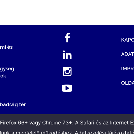
KAP
mi és
ADA
egység:
IMP
sok
OLDA
badság tér
irefox 66+ vagy Chrome 73+. A Safari és az Internet Ex
álunk a megfelelő működéshez. Adatkezelési tájékoztat