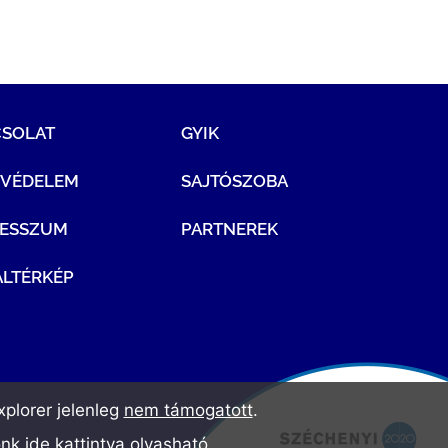
CSOLAT
GYIK
TVÉDELEM
SAJTÓSZOBA
RESSZUM
PARTNEREK
LTÉRKÉP
plorer jelenleg
nem támogatott
.
ónk
ide kattintva olvasható
.