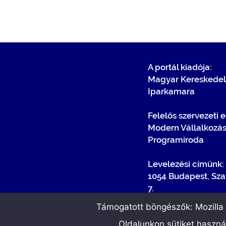
A portál kiadója:
Magyar Kereskedel
Iparkamara
Felelős szervezeti 
Modern Vállalkozá
Programiroda
Levelezési címünk:
1054 Budapest, Sza
7.
Támogatott böngészők: Mozilla F
Oldalunkon sütiket haszn