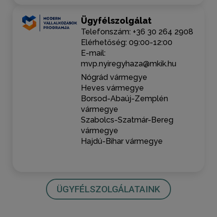
Ügyfélszolgálat
Telefonszám: +36 30 264 2908
Elérhetőség: 09:00-12:00
E-mail:
mvp.nyiregyhaza@mkik.hu
Nógrád vármegye
Heves vármegye
Borsod-Abaúj-Zemplén
vármegye
Szabolcs-Szatmár-Bereg
vármegye
Hajdú-Bihar vármegye
ÜGYFÉLSZOLGÁLATAINK