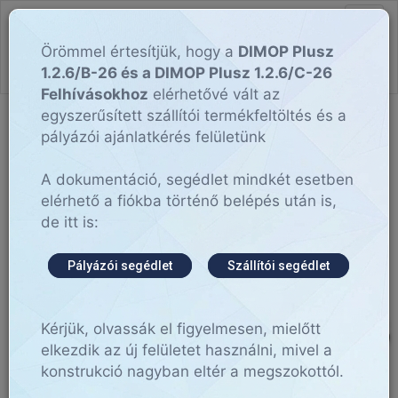
hu
BELÉPÉS
Togg
navi
Örömmel értesítjük, hogy a
DIMOP Plusz
1.2.6/B-26 és a DIMOP Plusz 1.2.6/C-26
Felhívásokhoz
elérhetővé vált az
egyszerűsített szállítói termékfeltöltés és a
pályázói ajánlatkérés felületünk
A dokumentáció, segédlet mindkét esetben
elérhető a fiókba történő belépés után is,
de itt is:
Pályázói segédlet
Szállítói segédlet
Vállalkozz 
Kérjük, olvassák el figyelmesen, mielőtt
elkezdik az új felületet használni, mivel a
konstrukció nagyban eltér a megszokottól.
digitálisan