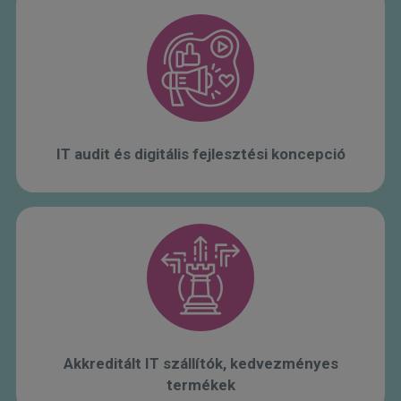
IT audit és digitális fejlesztési koncepció
Akkreditált IT szállítók, kedvezményes
termékek