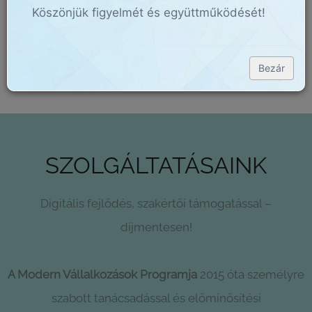
Köszönjük figyelmét és együttműködését!
MEGNÉZEM
Bezár
SZOLGÁLTATÁSAINK
Digitális fejlődés, szakértői támogatással –
díjmentesen!
A Modern Vállalkozások Programja
2015 óta személyre
szabott tanácsadással és előminősítési