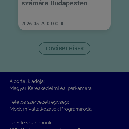
számára Budapesten
2026-05-29 09:00:00
TOVÁBBI HÍREK
A portál kiadója:
Magyar Kereskedelmi és Iparkamara
Felelős szervezeti egység:
Modern Vállalkozások Programiroda
Levelezési címünk: