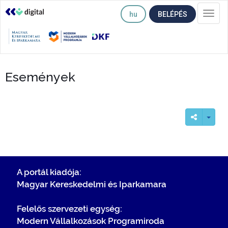
hu
BELÉPÉS
Togg
navi
Események
A portál kiadója:
Magyar Kereskedelmi és Iparkamara
Felelős szervezeti egység:
Modern Vállalkozások Programiroda