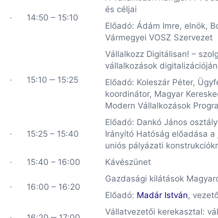
és céljai
· 14:50 – 15:10
Előadó: Ádám Imre, elnök, 
Vármegyei VOSZ Szervezet
Vállalkozz Digitálisan! – szo
vállalkozások digitalizációjá
· 15:10 ‒ 15:25
Előadó: Koleszár Péter, Ügyf
koordinátor, Magyar Kereske
Modern Vállalkozások Progr
Előadó: Dankó János osztál
· 15:25 – 15:40
Irányító Hatóság előadása a 
uniós pályázati konstrukciókr
· 15:40 – 16:00
Kávészünet
Gazdasági kilátások Magyar
· 16:00 – 16:20
Előadó:
Madár István
, vezet
Vállatvezetői kerekasztal: vá
· 16:20 ‒ 17:00