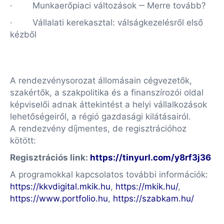
· Munkaerőpiaci változások ‒ Merre tovább?
· Vállalati kerekasztal: válságkezelésről első
kézből
A rendezvénysorozat állomásain cégvezetők,
szakértők, a szakpolitika és a finanszírozói oldal
képviselői adnak áttekintést a helyi vállalkozások
lehetőségeiről, a régió gazdasági kilátásairól.
A rendezvény díjmentes, de regisztrációhoz
kötött:
Regisztrációs link:
https://tinyurl.com/y8rf3j36
A programokkal kapcsolatos további információk:
https://kkvdigital.mkik.hu
,
https://mkik.hu/
,
https://www.portfolio.hu
,
https://szabkam.hu/