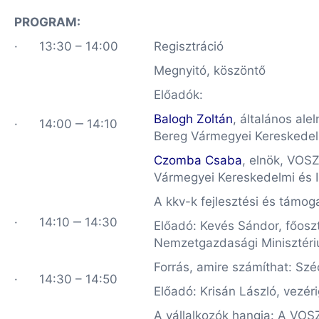
PROGRAM:
· 13:30 – 14:00
Regisztráció
Megnyitó, köszöntő
Előadók:
Balogh Zoltán
, általános al
· 14:00 ‒ 14:10
Bereg Vármegyei Kereskedel
Czomba Csaba
, elnök, VOS
Vármegyei Kereskedelmi és 
A kkv-k fejlesztési és támog
· 14:10 ‒ 14:30
Előadó: Kevés Sándor, főosz
Nemzetgazdasági Minisztér
Forrás, amire számíthat: Sz
· 14:30 – 14:50
Előadó: Krisán László, vezé
A vállalkozók hangja: A VO