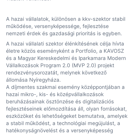
A hazai vállalatok, különösen a kkv-szektor stabil
működése, versenyképessége, fejlesztése
nemzeti érdek és gazdasági prioritás is egyben.
A hazai vállalati szektor élénkítésének célja hívta
életre közös eseményként a Portfolio, a KAVOSZ
és a Magyar Kereskedelmi és Iparkamara Modern
Vállalkozások Program 2.0 (MVP 2.0) projekt
rendezvénysorozatát, melynek következő
állomása Nyíregyháza.
A díjmentes szakmai esemény középpontjában a
hazai mikro-, kis- és középvállalkozások
beruházásainak ösztönzése és digitalizációs
fejlesztéseinek előmozdítása áll, olyan forrásokat,
eszközöket és lehetőségeket bemutatva, amelyek
a stabil működést, a technológiai megújulást, a
hatékonyságnövelést és a versenyképesség