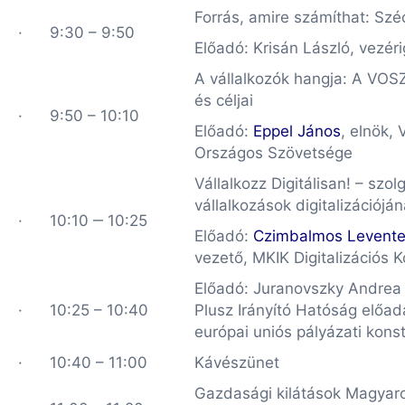
Forrás, amire számíthat: Sz
· 9:30 – 9:50
Előadó: Krisán László, vezé
A vállalkozók hangja: A VO
és céljai
· 9:50 – 10:10
Előadó:
Eppel János
, elnök,
Országos Szövetsége
Vállalkozz Digitálisan! – szo
vállalkozások digitalizációjá
· 10:10 ‒ 10:25
Előadó:
Czimbalmos Levent
vezető, MKIK Digitalizációs 
Előadó: Juranovszky Andrea
· 10:25 – 10:40
Plusz Irányító Hatóság előad
európai uniós pályázati konst
· 10:40 – 11:00
Kávészünet
Gazdasági kilátások Magyar