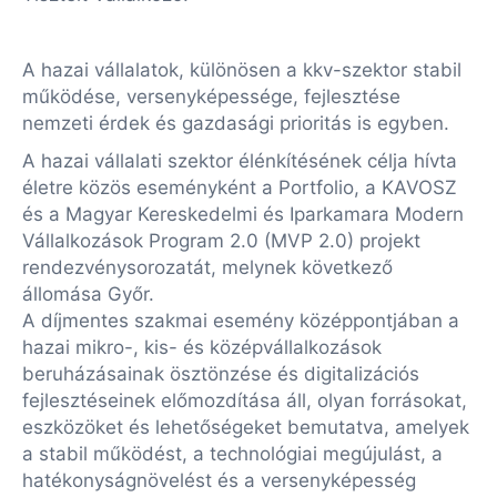
A hazai vállalatok, különösen a kkv-szektor stabil
működése, versenyképessége, fejlesztése
nemzeti érdek és gazdasági prioritás is egyben.
A hazai vállalati szektor élénkítésének célja hívta
életre közös eseményként a Portfolio, a KAVOSZ
és a Magyar Kereskedelmi és Iparkamara Modern
Vállalkozások Program 2.0 (MVP 2.0) projekt
rendezvénysorozatát, melynek következő
állomása Győr.
A díjmentes szakmai esemény középpontjában a
hazai mikro-, kis- és középvállalkozások
beruházásainak ösztönzése és digitalizációs
fejlesztéseinek előmozdítása áll, olyan forrásokat,
eszközöket és lehetőségeket bemutatva, amelyek
a stabil működést, a technológiai megújulást, a
hatékonyságnövelést és a versenyképesség