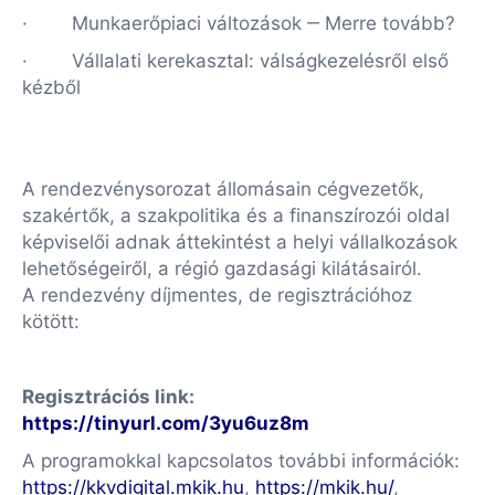
· Munkaerőpiaci változások ‒ Merre tovább?
· Vállalati kerekasztal: válságkezelésről első
kézből
A rendezvénysorozat állomásain cégvezetők,
szakértők, a szakpolitika és a finanszírozói oldal
képviselői adnak áttekintést a helyi vállalkozások
lehetőségeiről, a régió gazdasági kilátásairól.
A rendezvény díjmentes, de regisztrációhoz
kötött:
Regisztrációs link:
https://tinyurl.com/3yu6uz8m
A programokkal kapcsolatos további információk:
https://kkvdigital.mkik.hu
,
https://mkik.hu/
,