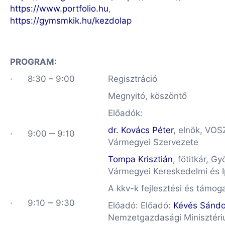
https://www.portfolio.hu
,
https://gymsmkik.hu/kezdolap
PROGRAM:
· 8:30 – 9:00
Regisztráció
Megnyitó, köszöntő
Előadók:
dr. Kovács Péter
, elnök, VO
· 9:00 ‒ 9:10
Vármegyei Szervezete
Tompa Krisztián
, főtitkár, 
Vármegyei Kereskedelmi és 
A kkv-k fejlesztési és támog
· 9:10 ‒ 9:30
Előadó: Előadó:
Kévés Sándo
Nemzetgazdasági Minisztér