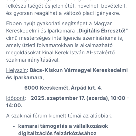
felkészültségét és jelenlétét, növelheti bevételeit,
és gyorsan reagálhat a változó piaci igényekre.
Ebben nyújt gyakorlati segítséget a Magyar
Kereskedelmi és Iparkamara
„Digitális Ébresztő!”
című mesterséges intelligencia szemináriuma is,
amely üzleti folyamatokban is alkalmazható
megoldásokat kínál Kerek István AI-szakértő
szakmai irányításával.
Helyszín
:
Bács-Kiskun Vármegyei Kereskedelmi
és Iparkamara,
6000 Kecskemét, Árpád krt. 4.
Időpont
:
2025. szeptember 17. (szerda), 10:00 –
14:00.
A szakmai fórum kiemelt témái az alábbiak:
kamarai támogatás a vállalkozások
digitalizációs felzárkózásához