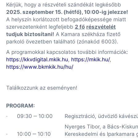
Kérjük, hogy a részvételi szándékát legkésőbb
2025. szeptember 15. (hétfő), 10:00-ig jelezze!
A helyszín korlátozott befogadóképessége miatt
szervezetenként legfeljebb
2 fő
részvételét
tudjuk biztosítani!
A Kamara székháza fizető
parkoló övezetben található (zónakód 6003).
A programokkal kapcsolatos további információk:
https://kkvdigital.mkik.hu
,
https://mkik.hu/
,
https://www.bkmkik.hu/hu/
Találkozzunk az eseményen!
PROGRAM
:
· 09:30 ‒ 10:00
Regisztráció, üdvözlő kávész
Nyerges Tibor, a Bács-Kisku
· 10:00 ‒ 10:10
Kereskedelmi és Iparkamara 