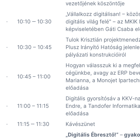
vezetőjének köszöntője
„Vállalkozz digitálisan! – köz
· 10:10 ‒ 10:30
digitális világ felé" – az MKI
képviseletében Gáti Csaba e
Tulok Krisztián projektmene
· 10:30 – 10:45
Plusz Irányító Hatóság jelenl
pályázati konstrukcióiról
Hogyan válasszuk ki a megfe
cégünkbe, avagy az ERP beve
· 10:45 – 11:00
Marianna, a Monojet Ipartech
előadása
Digitális gyorsítósáv a KKV-na
· 11:00 – 11:15
Endre, a Tandofer Informatika
előadása
· 11:15 ‒ 11:30
Kávészünet
„Digitális Ébresztő!”
–
gyakor