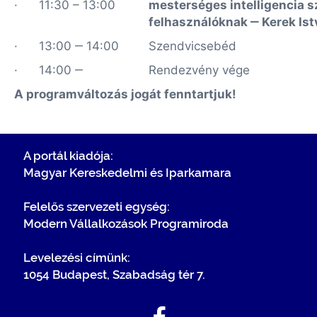
· 11:30 – 13:00
mesterséges intelligencia 
felhasználóknak ‒
Kerek Ist
· 13:00 ‒ 14:00
Szendvicsebéd
· 14:00 ‒
Rendezvény vége
A programváltozás jogát fenntartjuk!
A portál kiadója:
Magyar Kereskedelmi és Iparkamara
Felelős szervezeti egység:
Modern Vállalkozások Programiroda
Levelezési címünk:
1054 Budapest, Szabadság tér 7.