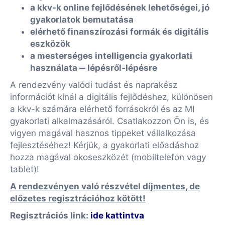
a kkv-k online fejlődésének lehetőségei, jó
gyakorlatok bemutatása
elérhető finanszírozási formák és digitális
eszközök
a mesterséges intelligencia gyakorlati
használata ‒ lépésről-lépésre
A rendezvény valódi tudást és naprakész
információt kínál a digitális fejlődéshez, különösen
a kkv-k számára elérhető forrásokról és az MI
gyakorlati alkalmazásáról. Csatlakozzon Ön is, és
vigyen magával hasznos tippeket vállalkozása
fejlesztéséhez! Kérjük, a gyakorlati előadáshoz
hozza magával okoseszközét (mobiltelefon vagy
tablet)!
A rendezvényen való részvétel díjmentes, de
előzetes regisztrációhoz kötött!
Regisztrációs link:
ide kattintva