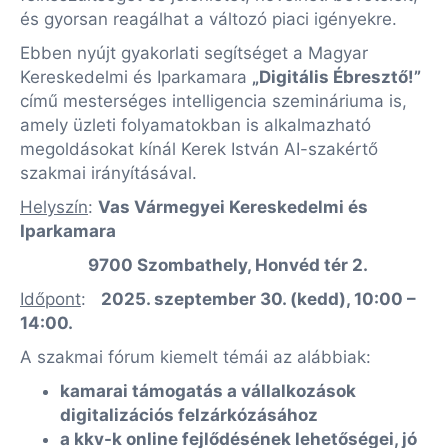
és gyorsan reagálhat a változó piaci igényekre.
Ebben nyújt gyakorlati segítséget a Magyar
Kereskedelmi és Iparkamara
„Digitális Ébresztő!”
című mesterséges intelligencia szemináriuma is,
amely üzleti folyamatokban is alkalmazható
megoldásokat kínál Kerek István AI-szakértő
szakmai irányításával.
Helyszín
:
Vas Vármegyei Kereskedelmi és
Iparkamara
9700 Szombathely, Honvéd tér 2.
Időpont
:
2025. szeptember 30. (kedd), 10:00 –
14:00.
A szakmai fórum kiemelt témái az alábbiak:
kamarai támogatás a vállalkozások
digitalizációs felzárkózásához
a kkv-k online fejlődésének lehetőségei, jó