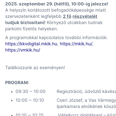
2025. szeptember 29. (hétfő), 10:00-ig jelezze!
A helyszín korlátozott befogadóképessége miatt
szervezetenként legfeljebb
2 fő
részvételét
tudjuk biztosítani!
Környező utcákban tudnak
parkolni fizetős helyeken.
A programokkal kapcsolatos további információk:
https://kkvdigital.mkik.hu
,
https://mkik.hu/
,
https://vmkik.hu/
Találkozzunk az eseményen!
PROGRAM:
09:30 ‒ 10:00
Regisztráció, üdvözlő kávés
10:00 ‒ 10:10
Cseri József, a Vas Vármegy
Iparkamara elnökének köszö
10:10 ‒ 10:25
„Vállalkozz digitálisan! – kö