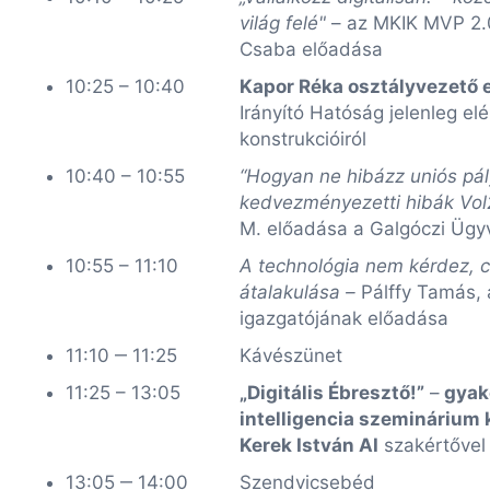
világ felé"
– az MKIK MVP 2.0
Csaba előadása
10:25 – 10:40
Kapor Réka osztályvezető 
Irányító Hatóság jelenleg el
konstrukcióiról
10:40 – 10:55
“Hogyan ne hibázz uniós pál
kedvezményezetti hibák Vol
M. előadása a Galgóczi Ügyv
10:55 – 11:10
A technológia nem kérdez, cs
átalakulása –
Pálffy Tamás, 
igazgatójának előadása
11:10 ‒ 11:25
Kávészünet
11:25 – 13:05
„Digitális Ébresztő!”
–
gyako
intelligencia szeminárium
Kerek István AI
szakértővel
13:05 ‒ 14:00
Szendvicsebéd