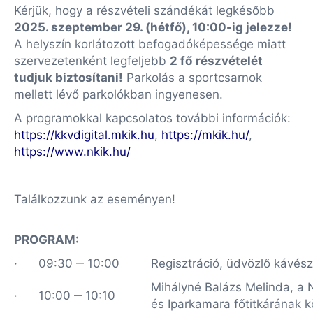
Kérjük, hogy a részvételi szándékát legkésőbb
2025. szeptember 29. (hétfő), 10:00-ig jelezze!
A helyszín korlátozott befogadóképessége miatt
szervezetenként legfeljebb
2 fő
részvételét
tudjuk biztosítani!
Parkolás a sportcsarnok
mellett lévő parkolókban ingyenesen.
A programokkal kapcsolatos további információk:
https://kkvdigital.mkik.hu
,
https://mkik.hu/
,
https://www.nkik.hu/
Találkozzunk az eseményen!
PROGRAM
:
· 09:30 ‒ 10:00
Regisztráció, üdvözlő kávés
Mihályné Balázs Melinda, a
· 10:00 ‒ 10:10
és Iparkamara főtitkárának 