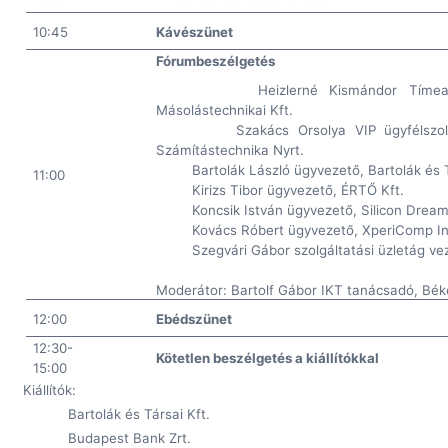
10:45
Kávészünet
Fórumbeszélgetés
Heizlerné Kismándor Tímea
Másolástechnikai Kft.
Szakács Orsolya VIP ügyfélszol
Számítástechnika Nyrt.
Bartolák László ügyvezető, Bartolák és T
11:00
Kirizs Tibor ügyvezető, ÉRTŐ Kft.
Koncsik István ügyvezető, Silicon Dream
Kovács Róbert ügyvezető, XperiComp Inf
Szegvári Gábor szolgáltatási üzletág ve
Moderátor: Bartolf Gábor IKT tanácsadó, Bé
12:00
Ebédszünet
12:30-
Kötetlen beszélgetés a kiállítókkal
15:00
Kiállítók:
Bartolák és Társai Kft.
Budapest Bank Zrt.