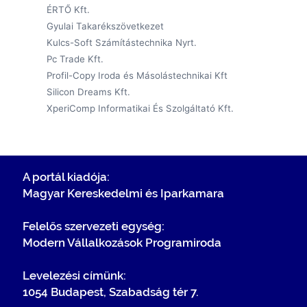
ÉRTŐ Kft.
Gyulai Takarékszövetkezet
Kulcs-Soft Számítástechnika Nyrt.
Pc Trade Kft.
Profil-Copy Iroda és Másolástechnikai Kft
Silicon Dreams Kft.
XperiComp Informatikai És Szolgáltató Kft.
A portál kiadója:
Magyar Kereskedelmi és Iparkamara
Felelős szervezeti egység:
Modern Vállalkozások Programiroda
Levelezési címünk:
1054 Budapest, Szabadság tér 7.