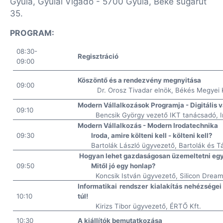
Gyula, Gyulai Vigadó - 5700 Gyula, Béke sugárút
35.
PROGRAM:
08:30-
Regisztráció
09:00
Köszöntő és a rendezvény megnyitása
09:00
Dr. Orosz Tivadar elnök, Békés Megyei
Modern Vállalkozások Programja - Digitális v
09:10
Bencsik György vezető IKT tanácsadó, I
Modern Vállalkozás - Modern Irodatechnika
09:30
Iroda, amire költeni kell - költeni kell?
Bartolák László ügyvezető, Bartolák és Tá
Hogyan lehet gazdaságosan üzemeltetni eg
09:50
Mitől jó egy honlap?
Koncsik István ügyvezető, Silicon Dream
Informatikai rendszer kialakítás nehézsége
10:10
túl!
Kirizs Tibor ügyvezető, ÉRTŐ Kft.
10:30
A kiállítók bemutatkozása