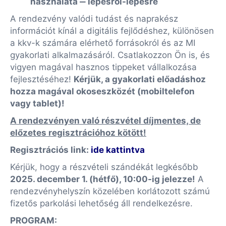
használata ‒ lépésről-lépésre
A rendezvény valódi tudást és naprakész
információt kínál a digitális fejlődéshez, különösen
a kkv-k számára elérhető forrásokról és az MI
gyakorlati alkalmazásáról. Csatlakozzon Ön is, és
vigyen magával hasznos tippeket vállalkozása
fejlesztéséhez!
Kérjük, a gyakorlati előadáshoz
hozza magával okoseszközét (mobiltelefon
vagy tablet)!
A rendezvényen való részvétel díjmentes, de
előzetes regisztrációhoz kötött!
Regisztrációs link:
ide kattintva
Kérjük, hogy a részvételi szándékát legkésőbb
2025. december 1. (hétfő), 10:00-ig jelezze!
A
rendezvényhelyszín közelében korlátozott számú
fizetős parkolási lehetőség áll rendelkezésre.
PROGRAM
: