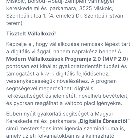
Miskolc, Borsod-Abaúj-Zemplén Vármegyei
Kereskedelmi és Iparkamara, 3525 Miskolc,
Szentpáli utca 1. (4. emeleti Dr. Szentpáli István
terem)
Tisztelt Vállalkozó!
Képzelje el, hogy vállalkozása nemcsak lépést tart
a digitális világgal, hanem naprakész benne! A
Modern Vállalkozások Programja 2.0 (MVP 2.0
)
pontosan ezt kínálja: gyakorlatorientált tudást és
támogatást a kkv-k digitális fejlődéséhez,
versenyképességük növeléséhez. A program
segítségével megerősítheti digitális
felkészültségét és jelenlétét, növelheti bevételeit,
és gyorsan reagálhat a változó piaci igényekre.
Ebben nyújt gyakorlati segítséget a Magyar
Kereskedelmi és Iparkamara
„Digitális Ébresztő!”
című mesterséges intelligencia szemináriuma is,
amely üzleti folyamatokban is alkalmazható