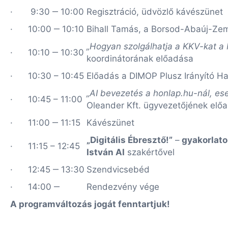
· 9:30 ‒ 10:00
Regisztráció, üdvözlő kávészünet
· 10:00 ‒ 10:10
Bihall Tamás, a Borsod-Abaúj-Ze
„Hogyan szolgálhatja a KKV-kat a 
· 10:10 ‒ 10:30
koordinátorának előadása
· 10:30 – 10:45
Előadás a DIMOP Plusz Irányító Hat
„AI bevezetés a honlap.hu-nál, es
· 10:45 – 11:00
Oleander Kft. ügyvezetőjének elő
· 11:00 ‒ 11:15
Kávészünet
„Digitális Ébresztő!”
–
gyakorlato
· 11:15 – 12:45
István AI
szakértővel
· 12:45 ‒ 13:30
Szendvicsebéd
· 14:00 ‒
Rendezvény vége
A programváltozás jogát fenntartjuk!