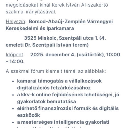
megoldásokat kínál Kerek István AI-szakértő
szakmai irányításával.
Helyszín
:
Borsod-Abaúj-Zemplén Vármegyei
Kereskedelmi és Iparkamara
3525 Miskolc, Szentpáli utca 1. (4.
emeleti Dr. Szentpáli István terem)
Időpont
:
2025. december 4. (csütörtök), 10:00
– 14:00.
A szakmai fórum kiemelt témái az alábbiak:
kamarai támogatás a vállalkozások
digitalizációs felzárkózásához
a kkv-k online fejlődésének lehetőségei, jó
gyakorlatok bemutatása
elérhető finanszírozási formák és digitális
eszközök
a mesterséges intelligencia gyakorlati