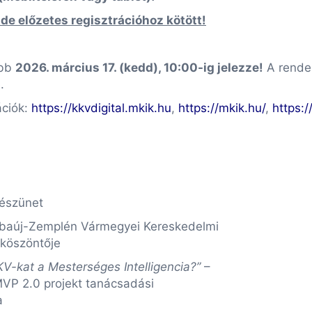
de előzetes regisztrációhoz kötött!
őbb
2026. március 17. (kedd), 10:00-ig jelezze!
A rendez
.
ációk:
https://kkvdigital.mkik.hu
,
https://mkik.hu/
,
https:/
vészünet
Abaúj-Zemplén Vármegyei Kereskedelmi
 köszöntője
KV-kat a Mesterséges Intelligencia?”
–
MVP 2.0 projekt tanácsadási
sa