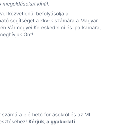
us megoldásokat kínál.
el közvetlenül befolyásolja a
ható segítséget a kkv-k számára a Magyar
lén Vármegyei Kereskedelmi és Iparkamara,
 meghívjuk Önt!
k számára elérhető forrásokról és az MI
lesztéséhez!
Kérjük, a gyakorlati