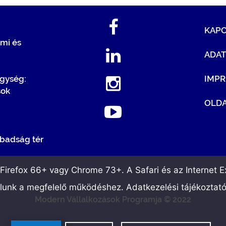
KAP
mi és
ADA
egység:
IMP
sok
OLDA
badság tér
irefox 66+ vagy Chrome 73+. A Safari és az Internet Ex
álunk a megfelelő működéshez. Adatkezelési tájékoztat
Modern Vállalkozások Programja © 2022