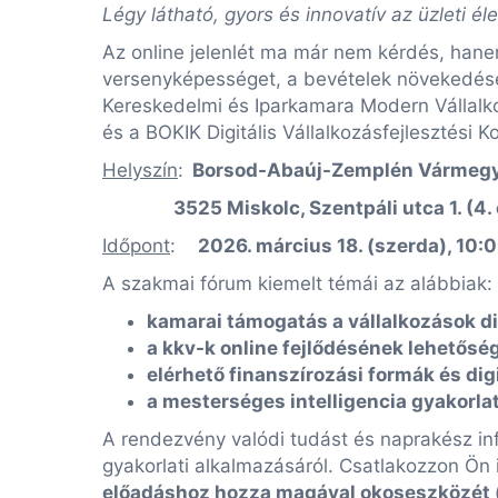
Légy látható, gyors és innovatív az üzleti é
Az online jelenlét ma már nem kérdés, hanem
versenyképességet, a bevételek növekedését
Kereskedelmi és Iparkamara Modern Vállalk
és a BOKIK Digitális Vállalkozásfejlesztési 
Helyszín
:
Borsod-Abaúj-Zemplén Vármegye
3525 Miskolc, Szentpáli utca 1. (4. eme
Időpont
:
2026. március 18. (szerda), 10:0
A szakmai fórum kiemelt témái az alábbiak:
kamarai támogatás a vállalkozások di
a kkv-k online fejlődésének lehetősé
elérhető finanszírozási formák és dig
a mesterséges intelligencia gyakorlat
A rendezvény valódi tudást és naprakész info
gyakorlati alkalmazásáról. Csatlakozzon Ön 
előadáshoz hozza magával okoseszközét (