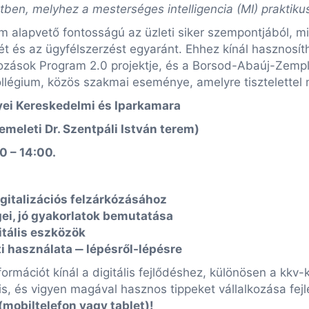
letben, melyhez a mesterséges intelligencia (MI) praktik
 alapvető fontosságú az üzleti siker szempontjából, miv
 és az ügyfélszerzést egyaránt. Ehhez kínál hasznosít
ozások Program 2.0 projektje, és a Borsod-Abaúj-Zemp
Kollégium, közös szakmai eseménye, amelyre tisztelettel
i Kereskedelmi és Iparkamara
leti Dr. Szentpáli István terem)
0 – 14:00.
gitalizációs felzárkózásához
gei, jó gyakorlatok bemutatása
itális eszközök
i használata ‒ lépésről-lépésre
rmációt kínál a digitális fejlődéshez, különösen a kkv-
is, és vigyen magával hasznos tippeket vállalkozása fej
mobiltelefon vagy tablet)!