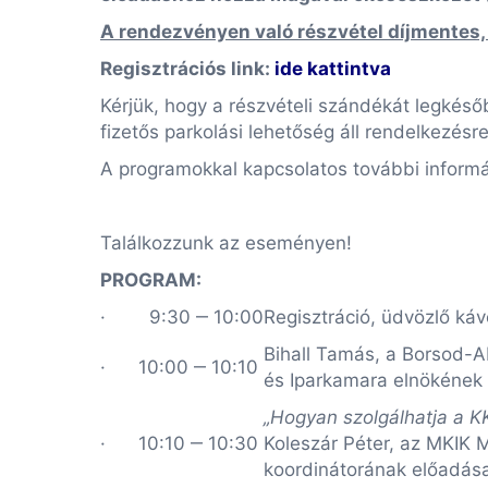
A rendezvényen való részvétel díjmentes, 
Regisztrációs link:
ide kattintva
Kérjük, hogy a részvételi szándékát legkés
fizetős parkolási lehetőség áll rendelkezésre
A programokkal kapcsolatos további inform
Találkozzunk az eseményen!
PROGRAM
:
· 9:30 ‒ 10:00
Regisztráció, üdvözlő ká
Bihall Tamás, a Borsod-
· 10:00 ‒ 10:10
és Iparkamara elnökének
„Hogyan szolgálhatja a K
· 10:10 ‒ 10:30
Koleszár Péter, az MKIK 
koordinátorának előadá