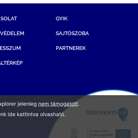
CSOLAT
GYIK
TVÉDELEM
SAJTÓSZOBA
RESSZUM
PARTNEREK
LTÉRKÉP
plorer jelenleg
nem támogatott
.
ónk
ide kattintva olvasható
.