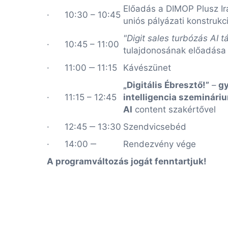
Előadás a DIMOP Plusz Irá
· 10:30 – 10:45
uniós pályázati konstrukci
"Digit sales turbózás AI 
· 10:45 – 11:00
tulajdonosának előadása
· 11:00 ‒ 11:15
Kávészünet
„Digitális Ébresztő!”
–
gy
· 11:15 – 12:45
intelligencia szeminár
AI
content szakértővel
· 12:45 ‒ 13:30
Szendvicsebéd
· 14:00 ‒
Rendezvény vége
A programváltozás jogát fenntartjuk!