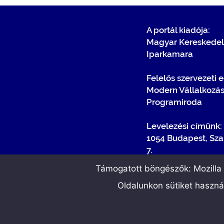
A portál kiadója:
Magyar Kereskedel
Iparkamara
Felelős szervezeti 
Modern Vállalkozá
Programiroda
Levelezési címünk:
1054 Budapest, Sza
7.
Támogatott böngészők: Mozilla F
Oldalunkon sütiket haszn