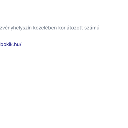
vényhelyszín közelében korlátozott számú
/bokik.hu/