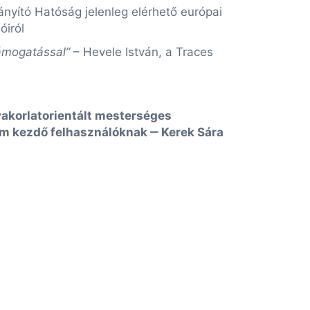
nyító Hatóság jelenleg elérhető európai
óiról
támogatással”
– Hevele István, a Traces
akorlatorientált mesterséges
ium kezdő felhasználóknak ‒
Kerek Sára