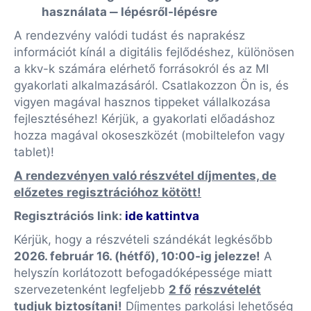
használata ‒ lépésről-lépésre
A rendezvény valódi tudást és naprakész
információt kínál a digitális fejlődéshez, különösen
a kkv-k számára elérhető forrásokról és az MI
gyakorlati alkalmazásáról. Csatlakozzon Ön is, és
vigyen magával hasznos tippeket vállalkozása
fejlesztéséhez! Kérjük, a gyakorlati előadáshoz
hozza magával okoseszközét (mobiltelefon vagy
tablet)!
A rendezvényen való részvétel díjmentes, de
előzetes regisztrációhoz kötött!
Regisztrációs link:
ide kattintva
Kérjük, hogy a részvételi szándékát legkésőbb
2026. február 16. (hétfő), 10:00-ig jelezze!
A
helyszín korlátozott befogadóképessége miatt
szervezetenként legfeljebb
2 fő
részvételét
tudjuk biztosítani!
Díjmentes parkolási lehetőség