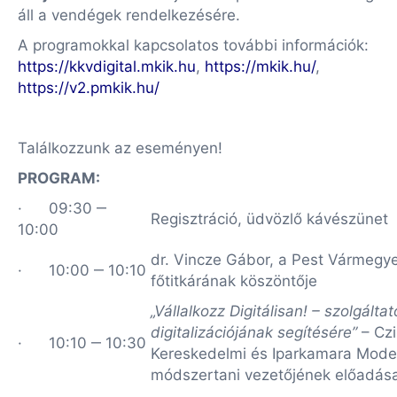
áll a vendégek rendelkezésére.
A programokkal kapcsolatos további információk:
https://kkvdigital.mkik.hu
,
https://mkik.hu/
,
https://v2.pmkik.hu/
Találkozzunk az eseményen!
PROGRAM
:
· 09:30 ‒
Regisztráció, üdvözlő kávészünet
10:00
dr. Vincze Gábor, a Pest Vármegye
· 10:00 ‒ 10:10
főtitkárának köszöntője
„Vállalkozz Digitálisan! – szolgált
digitalizációjának segítésére”
– Cz
· 10:10 ‒ 10:30
Kereskedelmi és Iparkamara Moder
módszertani vezetőjének előadá