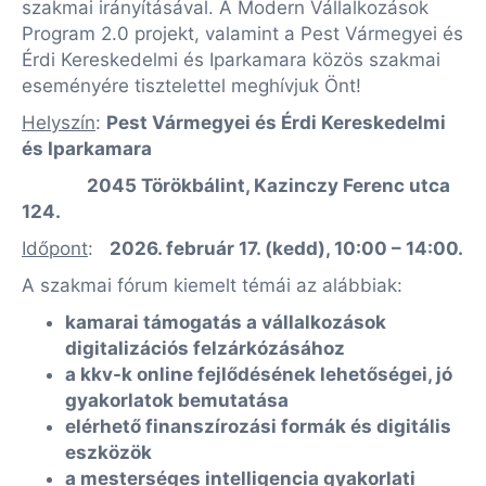
szakmai irányításával. A Modern Vállalkozások
Program 2.0 projekt, valamint a Pest Vármegyei és
Érdi Kereskedelmi és Iparkamara közös szakmai
eseményére tisztelettel meghívjuk Önt!
Helyszín
:
Pest Vármegyei és Érdi Kereskedelmi
és Iparkamara
2045 Törökbálint, Kazinczy Ferenc utca
124.
Időpont
:
2026. február 17. (kedd), 10:00 – 14:00.
A szakmai fórum kiemelt témái az alábbiak:
kamarai támogatás a vállalkozások
digitalizációs felzárkózásához
a kkv-k online fejlődésének lehetőségei, jó
gyakorlatok bemutatása
elérhető finanszírozási formák és digitális
eszközök
a mesterséges intelligencia gyakorlati