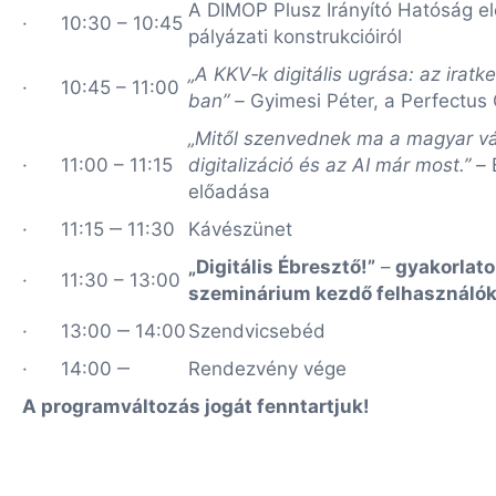
A DIMOP Plusz Irányító Hatóság el
· 10:30 – 10:45
pályázati konstrukcióiról
„A KKV‑k digitális ugrása: az irat
· 10:45 – 11:00
ban” –
Gyimesi Péter, a Perfectus
„Mitől szenvednek ma a magyar vál
· 11:00 – 11:15
digitalizáció és az AI már most.” –
előadása
· 11:15 ‒ 11:30
Kávészünet
„Digitális Ébresztő!”
–
gyakorlator
· 11:30 – 13:00
szeminárium kezdő felhasználó
· 13:00 ‒ 14:00
Szendvicsebéd
· 14:00 ‒
Rendezvény vége
A programváltozás jogát fenntartjuk!