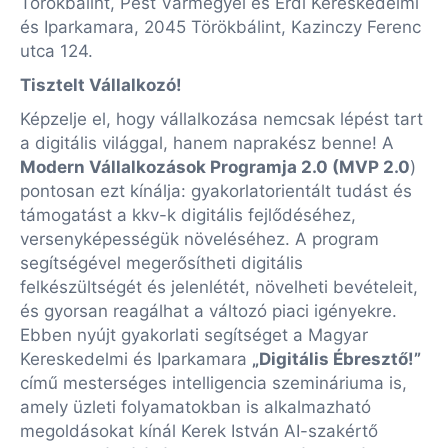
Törökbálint, Pest Vármegyei és Érdi Kereskedelmi
és Iparkamara, 2045 Törökbálint, Kazinczy Ferenc
utca 124.
Tisztelt Vállalkozó!
Képzelje el, hogy vállalkozása nemcsak lépést tart
a digitális világgal, hanem naprakész benne! A
Modern Vállalkozások Programja 2.0 (MVP 2.0
)
pontosan ezt kínálja: gyakorlatorientált tudást és
támogatást a kkv-k digitális fejlődéséhez,
versenyképességük növeléséhez. A program
segítségével megerősítheti digitális
felkészültségét és jelenlétét, növelheti bevételeit,
és gyorsan reagálhat a változó piaci igényekre.
Ebben nyújt gyakorlati segítséget a Magyar
Kereskedelmi és Iparkamara
„Digitális Ébresztő!”
című mesterséges intelligencia szemináriuma is,
amely üzleti folyamatokban is alkalmazható
megoldásokat kínál Kerek István AI-szakértő