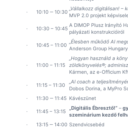
„Vállalkozz digitálisan! –
· 10:10 ‒ 10:30
MVP 2.0 projekt képvise
A DIMOP Plusz Irányító H
· 10:30 – 10:45
pályázati konstrukcióiról
„Élesben működő AI mego
· 10:45 – 11:00
Anderson Group Hungary 
„Hogyan használd a könyve
· 11:00 – 11:15
zöldkönyvelés®; adminisz
Kármen, az e-Officium Kf
„AI coach a teljesítményé
· 11:15 – 11:30
Dobos Dorina, a MyPro So
· 11:30 ‒ 11:45
Kávészünet
„Digitális Ébresztő!”
–
gy
· 11:45 – 13:15
szeminárium kezdő fel
· 13:15 ‒ 14:00
Szendvicsebéd