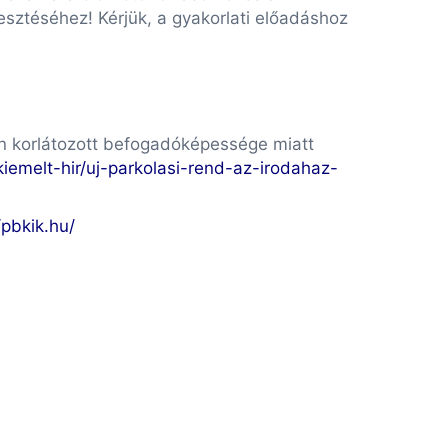
esztéséhez! Kérjük, a gyakorlati előadáshoz
n korlátozott befogadóképessége miatt
kiemelt-hir/uj-parkolasi-rend-az-irodahaz-
/pbkik.hu/