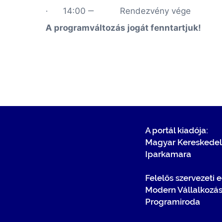
· 14:00 ‒
Rendezvény vége
A programváltozás jogát fenntartjuk!
A portál kiadója:
Magyar Kereskedel
Iparkamara
Felelős szervezeti 
Modern Vállalkozá
Programiroda