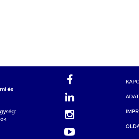
KAP
mi és
ADA
egység:
IMP
sok
OLDA