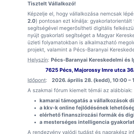
Tisztelt Vállalkozó!
Képzelje el, hogy vállalkozása nemcsak lépé
2.0
) pontosan ezt kínálja: gyakorlatorientá
segítségével megerősítheti digitális felkészü
nyújt gyakorlati segítséget a Magyar Keres
üzleti folyamatokban is alkalmazható megol
projekt, valamint a Pécs-Baranyai Keresked
Helyszín
:
Pécs-Baranyai Kereskedelmi és 
7625 Pécs, Majorossy Imre utca 36
Időpont
:
2026. április 28. (kedd), 10:00 – 
A szakmai fórum kiemelt témái az alábbiak:
kamarai támogatás a vállalkozások di
a kkv-k online fejlődésének lehetősé
elérhető finanszírozási formák és dig
a mesterséges intelligencia gyakorlat
A rendezvény valódi tudást és naprakész info