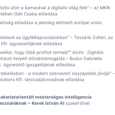
 közös úton a kamarával a digitális világ felé"
– az MKIK
letében Gáti Csaba előadása
atóság előadása a jelenleg elérhető európai uniós
ldások az ügyfélkapcsolatokban” –
Teszárik Zoltán, az
Kft. ügyvezetőjének előadása
lést, hogy több profitot termelj?” Alcím: Digitális
tráció helyett döntéstámogatás –
Budur Gabriella
t. ügyvezető igazgatójának előadása
rtékelésben - a modern szervezeti visszajelzés jövője” –
lutions Kft. társtulajdonosának előadása
akorlatorientált mesterséges intelligencia
használóknak ‒
Kerek István AI
szakértővel