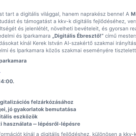
st tart a digitális világgal, hanem naprakész benne! A
M
lt tudást és támogatást a kkv-k digitális fejlődéséhez,
ltségét és jelenlétét, növelheti bevételeit, és gyorsan r
kedelmi és Iparkamara
„Digitális Ébresztő!”
című mesters
dásokat kínál Kerek István AI-szakértő szakmai irányít
elmi és Iparkamara közös szakmai eseményére tisztelett
Iparkamara
.
14:00.
gitalizációs felzárkózásához
gei, jó gyakorlatok bemutatása
itális eszközök
i használata ‒ lépésről-lépésre
rmációt kínál a digitális fejlődéshez, különösen a kkv-