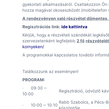
gyakorlati alkalmazásáról. Csatlakozzon Ön 
hozza magával okoseszközét (mobiltelefon v
A rendezvényen való részvétel díjmentes, 
Regisztrációs link:
ide kattintva
Kérjük, hogy a részvételi szándékát legkés
szervezetenként legfeljebb
2 fő
részvételét
kornyeken/
A programokkal kapcsolatos további inform
Találkozzunk az eseményen!
PROGRAM
:
· 09:30 ‒
Regisztráció, üdvözlő ká
10:00
Rabb Szabolcs, a Pécs-Ba
· 10:00 ‒ 10:10
köszöntője