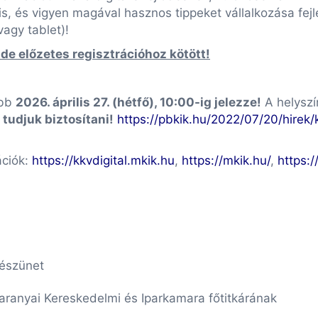
is, és vigyen magával hasznos tippeket vállalkozása fejl
agy tablet)!
de előzetes regisztrációhoz kötött!
őbb
2026. április 27. (hétfő), 10:00-ig jelezze!
A helyszí
tudjuk biztosítani!
https://pbkik.hu/2022/07/20/hirek/
ációk:
https://kkvdigital.mkik.hu
,
https://mkik.hu/
,
https:/
vészünet
ranyai Kereskedelmi és Iparkamara főtitkárának