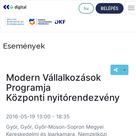
hu
BELÉPÉS
T
na
Események
Modern Vállalkozások
Programja
Központi nyitórendezvény
2016-05-19 13:00 - 18:35
Győr, Győr, Győr-Moson-Sopron Megyei
Kereskedelmi és Iparkamara, Nemzetközi