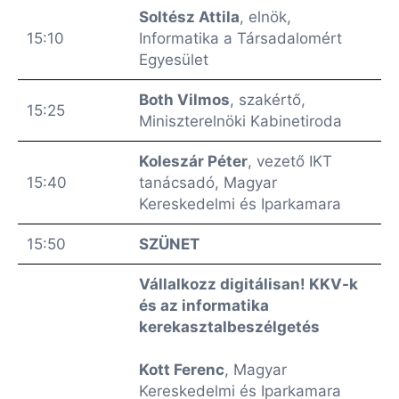
Soltész Attila
, elnök,
15:10
Informatika a Társadalomért
Egyesület
Both Vilmos
, szakértő,
15:25
Miniszterelnöki Kabinetiroda
Koleszár Péter
, vezető IKT
15:40
tanácsadó, Magyar
Kereskedelmi és Iparkamara
15:50
SZÜNET
Vállalkozz digitálisan! KKV-k
és az informatika
kerekasztalbeszélgetés
Kott Ferenc
, Magyar
Kereskedelmi és Iparkamara