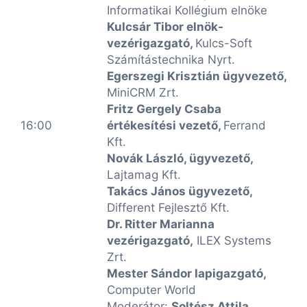
Informatikai Kollégium elnöke
Kulcsár Tibor elnök-
vezérigazgató,
Kulcs-Soft
Számítástechnika Nyrt.
Egerszegi Krisztián ügyvezető,
MiniCRM Zrt.
Fritz Gergely Csaba
16:00
értékesítési vezető,
Ferrand
Kft.
Novák László, ügyvezető,
Lajtamag Kft.
Takács János ügyvezető,
Different Fejlesztő Kft.
Dr. Ritter Marianna
vezérigazgató,
ILEX Systems
Zrt.
Mester Sándor lapigazgató,
Computer World
Moderátor:
Soltész Attila
,