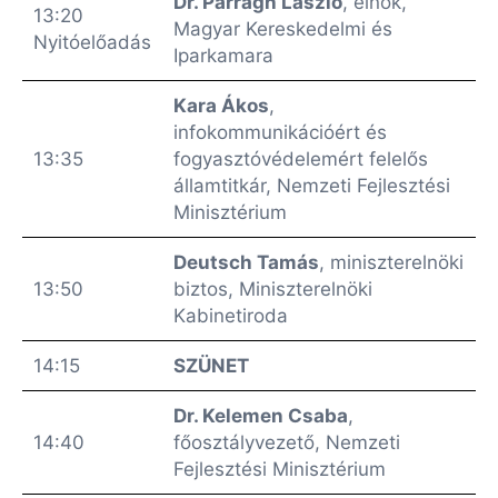
Dr. Parragh László
, elnök,
13:20
Magyar Kereskedelmi és
Nyitóelőadás
Iparkamara
Kara Ákos
,
infokommunikációért és
13:35
fogyasztóvédelemért felelős
államtitkár, Nemzeti Fejlesztési
Minisztérium
Deutsch Tamás
, miniszterelnöki
13:50
biztos, Miniszterelnöki
Kabinetiroda
14:15
SZÜNET
Dr. Kelemen Csaba
,
14:40
főosztályvezető, Nemzeti
Fejlesztési Minisztérium