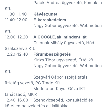
Pataki Andrea ügyvezető, Kontaktia
Kft.
11.30-11.40
Kávészünet
11.40-12.00
E-kereskedelem
Nagy Gábor ügyvezető, Webmotion
Kft.
12.00-12.20
A GOOGLE, aki mindent lát
Csernák Mihály ügyvezető, Hód –
Szakszervíz Kft.
12.20-12.40
Fórumbeszélgetés
Kirizs Tibor ügyvezető, Értő Kft
Nagy Gábor ügyvezető, Webmotion
Kft.
Szegvári Gábor szolgáltatási
üzletág vezető, PC Trade Kft.
Moderátor: Knyur Géza IKT
tanácsadó, MKIK
12.40-16.00
Szendvicsebéd, konzultáció és
kötetlen beszélgetés a kiállítókkal