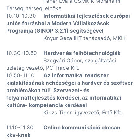
Fehér Éva a CSMKIK Mórahalmi
Térség, térségi elnöke
10.10-10.30
Informatikai fejlesztések európai
uniós forrásból a Modern Vállalkozások
Programja
(
GINOP 3.2.1) segítségével
Knyur Géza IKT tanácsadó, MKIK
10.30-10.50
Hardver és felhőtechnológiák
Szegvári Gábor, szolgáltatási
üzletág vezető, PC Trade Kft.
10.50-11.10
Az informatikai rendszer
kialakításának nehézségei a hardver és szoftver
problémákon túl! Szervezet- és
folyamatfejlesztés kérdései, az informatikai
kultúra-
kompetencia kérdései
Kirizs Tibor ügyvezető, Értő Kft.
11.10-11.30
Online kommunikáció okosan
kkv-knak