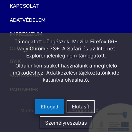
KAPCSOLAT
ADATVÉDELEM
IMPRESSZUM
Támogatott böngészők: Mozilla Firefox 66+
OLDALTÉRKÉP
vagy Chrome 73+. A Safari és az Internet
Explorer jelenleg
nem támogatott
.
GYIK
Oldalunkon sütiket használunk a megfelelő
működéshez. Adatkezelési tájékoztatónk
ide
SAJTÓSZOBA
kattintva olvasható
.
PARTNEREK
Elfogad
Elutasít
Modern Vállalkozások Programja © 2022
Személyreszabás