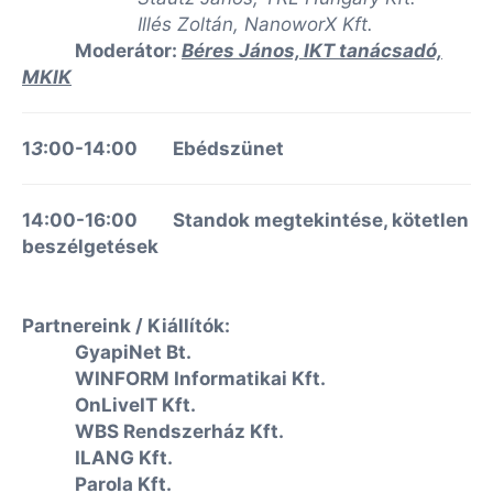
Illés Zoltán, NanoworX Kft.
Moderátor:
Béres János, IKT tanácsadó,
MKIK
1
3
:00-14:00 Ebédszünet
14:00-16:00 Standok megtekintése, kötetlen
beszélgetések
Partnereink / Kiállítók:
GyapiNet Bt.
WINFORM Informatikai Kft.
OnLiveIT Kft.
WBS Rendszerház Kft.
ILANG Kft.
Parola Kft.