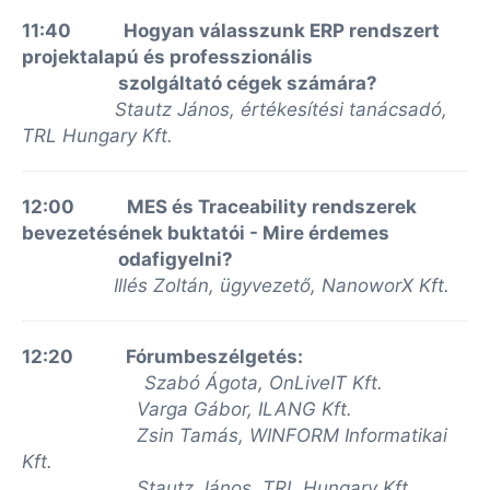
11:40 Hogyan válasszunk ERP rendszert
projektalapú és professzionális
szolgáltató cégek számára?
Stautz János, értékesítési tanácsadó,
TRL Hungary Kft.
12:00 MES és Traceability rendszerek
bevezetésének buktatói - Mire érdemes
odafigyelni?
Illés Zoltán, ügyvezető, NanoworX Kft.
12:20 Fórumbeszélgetés:
Szabó Ágota, OnLiveIT Kft.
Varga Gábor, ILANG Kft.
Zsin Tamás, WINFORM Informatikai
Kft.
Stautz János, TRL Hungary Kft.