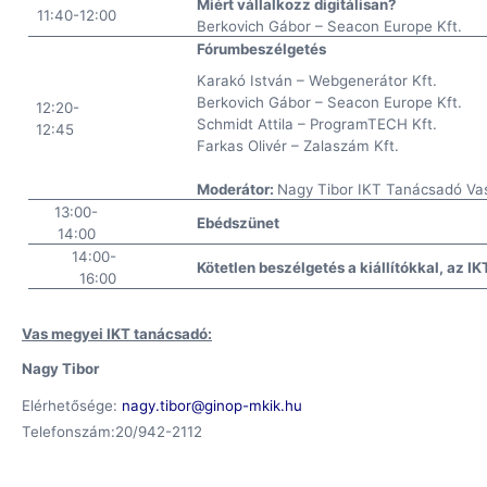
Miért vállalkozz digitálisan?
11:40-12:00
Berkovich Gábor – Seacon Europe Kft.
Fórumbeszélgetés
Karakó István – Webgenerátor Kft.
Berkovich Gábor – Seacon Europe Kft.
12:20-
Schmidt Attila – ProgramTECH Kft.
12:45
Farkas Olivér – Zalaszám Kft.
Moderátor:
Nagy Tibor IKT Tanácsadó V
13:00-
Ebédszünet
14:00
14:00-
Kötetlen beszélgetés a kiállítókkal, az I
16:00
Vas megyei IKT tanácsadó:
Nagy Tibor
Elérhetősége:
nagy.tibor@ginop-mkik.hu
Telefonszám:20/942-2112