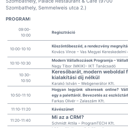
Szombathely, Palace Restaurant & Cafe (9700
Szombathely, Semmelweis utca 2.)
PROGRAM:
09:00-
Regisztráció
10:00
Köszöntőbeszéd, a rendezvény megnyitá
10:00-10:10
Kovács Vince – Vas Megyei Kereskedelmi 
Modern Vállalkozások Programja – Vállalk
10:10-10:30
Nagy Tibor (MKIK)- IKT Tanácsadó
Keresőbarát, modern weboldal f
10:30-
kialakítási díj nélkül
10:50
Karakó István – Webgenerátor Kft.
Hogyan legyünk sikeresek online? Vál
10:50-11:10
egy a palettáról. Bevezetés az eszköztár
Farkas Olivér – Zalaszám Kft.
11:10-11:20
Kávészünet
Mi az a CRM?
11:20-11:40
Schmidt Attila – ProgramTECH Kft.