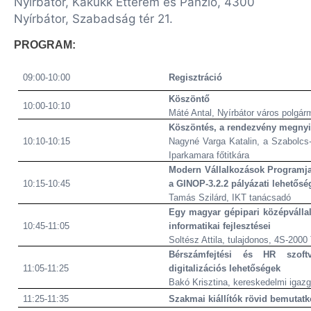
Nyírbátor, Kakukk Étterem és Panzió, 4300
Nyírbátor, Szabadság tér 21.
PROGRAM:
09:00-10:00
Regisztráció
Köszöntő
10:00-10:10
Máté Antal, Nyírbátor város polgár
Köszöntés, a rendezvény megnyi
10:10-10:15
Nagyné Varga Katalin, a Szabolc
Iparkamara főtitkára
Modern Vállalkozások Programja 
10:15-10:45
a GINOP-3.2.2 pályázati lehetősé
Tamás Szilárd, IKT tanácsadó
Egy magyar gépipari középvállal
10:45-11:05
informatikai fejlesztései
Soltész Attila, tulajdonos, 4S-200
Bérszámfejtési és HR szoftv
11:05-11:25
digitalizációs lehetőségek
Bakó Krisztina, kereskedelmi igaz
11:25-11:35
Szakmai kiállítók rövid bemutat