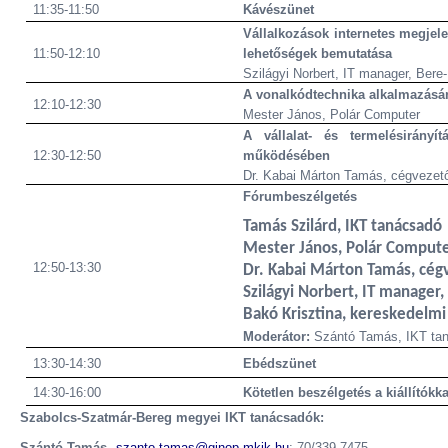
11:35-11:50
Kávészünet
Vállalkozások internetes megjel
11:50-12:10
lehetőségek bemutatása
Szilágyi Norbert, IT manager, Bere-
A vonalkódtechnika alkalmazásá
12:10-12:30
Mester János, Polár Computer
A vállalat- és termelésirányí
12:30-12:50
működésében
Dr. Kabai Márton Tamás, cégvezető-
Fórumbeszélgetés
Tamás Szilárd, IKT tanácsadó
Mester János, Polár Comput
12:50-13:30
Dr. Kabai Márton Tamás, cégv
Szilágyi Norbert, IT manager,
Bakó Krisztina, kereskedelmi 
Moderátor:
Szántó Tamás, IKT ta
13:30-14:30
Ebédszünet
14:30-16:00
Kötetlen beszélgetés a kiállítókk
Szabolcs-Szatmár-Bereg megyei IKT tanácsadók:
Szántó Tamás
,
szanto.tamas@ginop-mkik.hu
; 70/339-7475