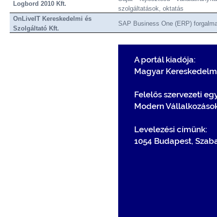
Logbord 2010 Kft.
szolgáltatások, oktatás
OnLiveIT Kereskedelmi és
SAP Business One (ERP) forgalm
Szolgáltató Kft.
A portál kiadója:
Magyar Kereskedelmi
Felelős szervezeti eg
Modern Vállalkozáso
Levelezési címünk:
1054 Budapest, Szaba