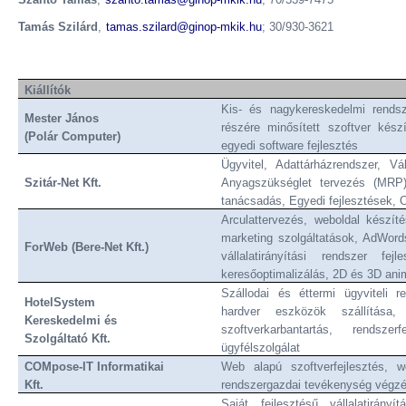
Tamás Szilárd
,
tamas.szilard@ginop-mkik.hu
; 30/930-3621
Kiállítók
Kis- és nagykereskedelmi rends
Mester János
részére minősített szoftver kés
(Polár Computer)
egyedi software fejlesztés
Ügyvitel, Adattárházrendszer, Vál
Szitár-Net Kft.
Anyagszükséglet tervezés (MRP),
tanácsadás, Egyedi fejlesztések, O
Arculattervezés, weboldal készít
marketing szolgáltatások, AdWo
ForWeb (Bere-Net Kft.)
vállalatirányítási rendszer fej
keresőoptimalizálás, 2D és 3D ani
Szállodai és éttermi ügyviteli r
HotelSystem
hardver eszközök szállítása,
Kereskedelmi és
szoftverkarbantartás, rendsze
Szolgáltató Kft.
ügyfélszolgálat
COMpose-IT Informatikai
Web alapú szoftverfejlesztés, w
Kft.
rendszergazdai tevékenység végz
Saját fejlesztésű vállalatirány