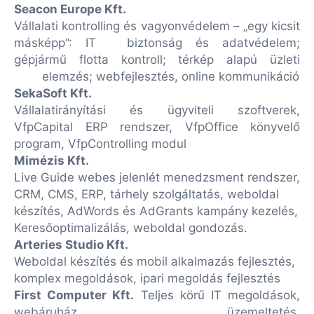
Seacon Europe Kft.
Vállalati kontrolling és vagyonvédelem – „egy kicsit
másképp”: IT
biztonság és adatvédelem;
gépjármű flotta kontroll; térkép alapú üzleti
elemzés; webfejlesztés, online kommunikáció
SekaSoft Kft.
Vállalatirányítási és ügyviteli szoftverek,
VfpCapital ERP rendszer, VfpOffice könyvelő
program, VfpControlling modul
Mimézis Kft.
Live Guide webes jelenlét menedzsment rendszer,
CRM, CMS, ERP, tárhely szolgáltatás, weboldal
készítés, AdWords és AdGrants kampány kezelés,
Keresőoptimalizálás, weboldal gondozás.
Arteries Studio Kft.
Weboldal készítés és mobil alkalmazás fejlesztés,
komplex megoldások, ipari megoldás fejlesztés
First Computer Kft.
Teljes körű IT megoldások,
webáruház üzemeltetés,