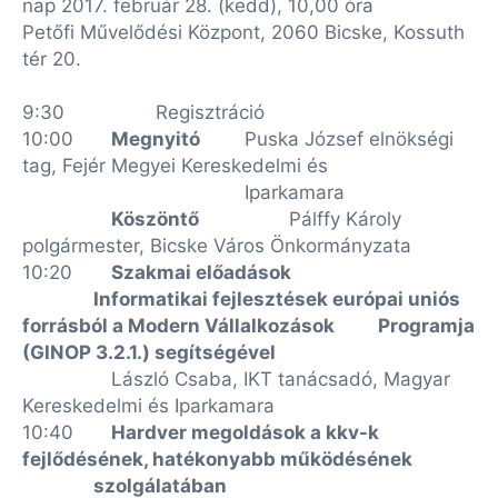
nap 2017. február 28. (kedd), 10,00 óra
Petőfi Művelődési Központ, 2060 Bicske, Kossuth
tér 20.
9:30
Regisztráció
10:00
Megnyitó
Puska József elnökségi
tag, Fejér Megyei Kereskedelmi és
Iparkamara
Köszöntő
Pálffy Károly
polgármester, Bicske Város Önkormányzata
10:20
Szakmai előadások
Informatikai fejlesztések európai uniós
forrásból a Modern Vállalkozások
Programja
(GINOP 3.2.1.) segítségével
László Csaba, IKT tanácsadó, Magyar
Kereskedelmi és Iparkamara
10:40
Hardver megoldások a kkv-k
fejlődésének, hatékonyabb működésének
szolgálatában