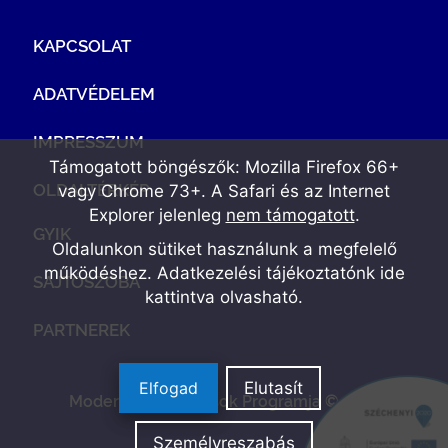
KAPCSOLAT
ADATVÉDELEM
IMPRESSZUM
Támogatott böngészők: Mozilla Firefox 66+
OLDALTÉRKÉP
vagy Chrome 73+. A Safari és az Internet
Explorer jelenleg
nem támogatott
.
GYIK
Oldalunkon sütiket használunk a megfelelő
működéshez. Adatkezelési tájékoztatónk
ide
SAJTÓSZOBA
kattintva olvasható
.
PARTNEREK
Elfogad
Elutasít
Modern Vállalkozások Programja © 2022
Személyreszabás