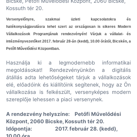
Bicske, Petőfi Művelődési Központ, 2060 Bicske,
Kossuth tér 20.
Versenyelőnyre, szakmai üzleti kapcsolatokra és
hatékonyságjavulásra tehet szert az országosan is sikeres Modern
Vállalkozások Programjának rendezvényén! Várjuk a vállalat- és
intézményvezetőket 2017. február 28-án (kedd), 10.00 órától, Bicskén, a
Petőfi Művelődési Központban.
Használja ki a legmodernebb informatikai
megoldásokat! Rendezvényünkön a digitális
átállás adta lehetőségeket tárjuk a vállalkozások
elé, előadóink és kiállítóink segítenek, hogy az Ön
vállalkozása is felkészült, versenyképes modern
szereplője lehessen a piaci versenynek.
A rendezvény helyszíne:
Petőfi Művelődési
Központ, 2060 Bicske, Kossuth tér 20.
Időpontja:
2017. február 28. (kedd),
10.00 óra