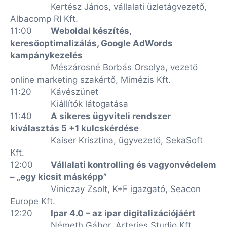
Kertész János, vállalati üzletágvezető,
Albacomp RI Kft.
11:00
Weboldal készítés,
keresőoptimalizálás, Google AdWords
kampánykezelés
Mészárosné Borbás Orsolya, vezető
online marketing szakértő, Mimézis Kft.
11:20
Kávészünet
Kiállítók látogatása
11:40
A sikeres ügyviteli rendszer
kiválasztás 5 +1 kulcskérdése
Kaiser Krisztina, ügyvezető, SekaSoft
Kft.
12:00
Vállalati kontrolling és vagyonvédelem
– „egy kicsit másképp”
Viniczay Zsolt, K+F igazgató, Seacon
Europe Kft.
12:20
Ipar 4.0 – az ipar digitalizációjáért
Németh Gábor, Arteries Studio Kft