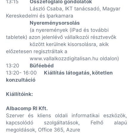
13:15
Összefoglaló gondolatok
László Csaba, IKT tanácsadó, Magyar
Kereskedelmi és Iparkamara
Nyereménysorsolás
(a nyeremények (iPad és további
tabletek) azon jelenlévő vállalkozói résztvevők
között kerülnek kisorsolásra, akik
előzetesen regisztráltak a
www.vallalkozzdigitalisan.hu oldalon)
13:20
Büféebéd
13:20- 16:00
Kiállítás látogatás, kötetlen
konzultáció
Kiállítóink:
Albacomp RI Kft.
Szerver és kliens oldali informatikai eszközök,
kapcsolódó szolgáltatások, Felhő alapú
megoldások, Office 365, Azure