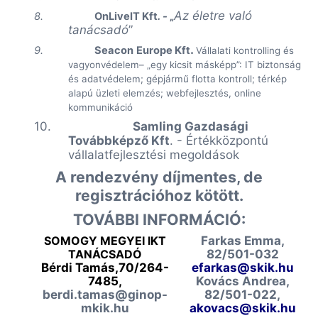
Az életre való
8.
OnLiveIT Kft
. -
„
tanácsadó
”
.
9.
Seacon
Europe
Kft
Vállalati kontrolling és
vagyonvédelem– „egy kicsit másképp”: IT biztonság
és adatvédelem; gépjármű flotta kontroll; térkép
alapú üzleti elemzés; webfejlesztés, online
kommunikáció
10.
Samling Gazdasági
Továbbképző Kft
. - Értékközpontú
vállalatfejlesztési megoldások
A rendezvény díjmentes, de
regisztrációhoz kötött.
TOVÁBBI INFORMÁCIÓ:
SOMOGY MEGYEI IKT
Farkas Emma,
TANÁCSADÓ
82/501-032
Bérdi Tamás,70/264-
efarkas@skik.hu
7485,
Kovács Andrea,
berdi.tamas@ginop-
82/501-022,
mkik.hu
akovacs@skik.hu