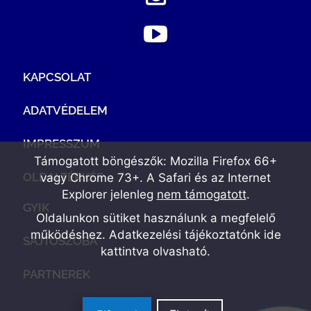
KAPCSOLAT
ADATVÉDELEM
IMPRESSZUM
Támogatott böngészők: Mozilla Firefox 66+
OLDALTÉRKÉP
vagy Chrome 73+. A Safari és az Internet
Explorer jelenleg
nem támogatott
.
GYIK
Oldalunkon sütiket használunk a megfelelő
működéshez. Adatkezelési tájékoztatónk
ide
SAJTÓSZOBA
kattintva olvasható
.
PARTNEREK