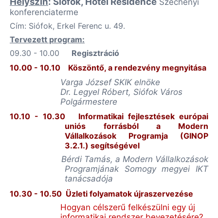
Helyszín
: Siófok, Hotel Residence
Széchenyi
konferenciaterme
Cím: Siófok, Erkel Ferenc u. 49.
Tervezett program:
09.30 - 10.00
Regisztráció
10.00 - 10.10
Köszöntő, a rendezvény megnyitása
Varga József SKIK elnöke
Dr. Legyel Róbert, Siófok Város
Polgármestere
10.10 - 10.30
Informatikai fejlesztések európai
uniós forrásból a Modern
Vállalkozások Programja (GINOP
3.2.1.) segítségével
Bérdi Tamás, a Modern Vállalkozások
Programjának Somogy megyei IKT
tanácsadója
10.30 - 10.50
Üzleti folyamatok újraszervezése
Hogyan célszerű felkészülni egy új
informatikai rendszer bevezetésére?