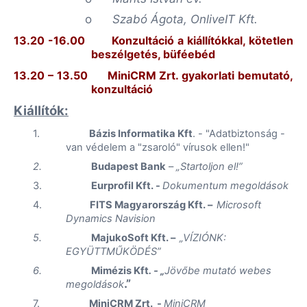
o
Szabó Ágota, OnliveIT Kft.
13.20 -16.00
Konzultáció a kiállítókkal, kötetlen
beszélgetés, büféebéd
13.20 – 13.50
MiniCRM Zrt. gyakorlati bemutató,
konzultáció
Kiállítók:
1.
Bázis Informatika Kft
. - "Adatbiztonság -
van védelem a "zsaroló" vírusok ellen!"
2.
Budapest Bank
–
„Startoljon el!”
3.
Eurprofil Kft. -
Dokumentum megoldások
4.
FITS Magyarország
Kft. –
Microsoft
Dynamics
Navision
5.
MajukoSoft Kft. –
„
VÍZIÓNK:
EGYÜTTMŰKÖDÉS”
6.
Mimézis Kft
. - „
Jövőbe mutató webes
.”
megoldások
7.
MiniCRM Zrt. -
MiniCRM