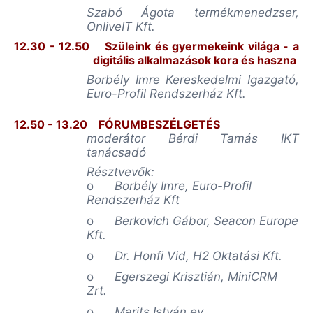
Szabó Ágota termékmenedzser,
OnliveIT Kft.
12.30 - 12.50
Szüleink és gyermekeink világa - a
digitális alkalmazások kora és haszna
Borbély Imre Kereskedelmi Igazgató,
Euro-Profil Rendszerház Kft.
12.50 - 13.20
FÓRUMBESZÉLGETÉS
moderátor Bérdi Tamás IKT
tanácsadó
Résztvevők:
o
Borbély Imre, Euro-Profil
Rendszerház Kft
o
Berkovich Gábor, Seacon Europe
Kft.
o
Dr. Honfi Vid, H2 Oktatási Kft.
o
Egerszegi Krisztián, MiniCRM
Zrt.
o
Marits István ev.