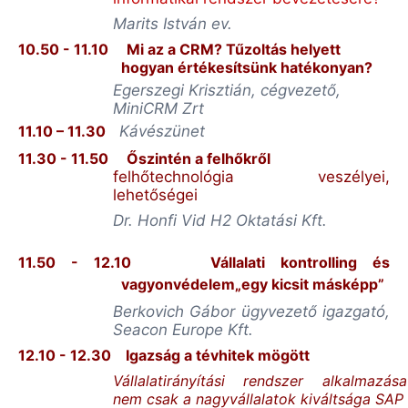
Marits István ev.
10.50 - 11.10
Mi az a CRM? Tűzoltás helyett
hogyan értékesítsünk hatékonyan?
Egerszegi Krisztián, cégvezető,
MiniCRM Zrt
11.10 – 11.30
Kávészünet
11.30 - 11.50
Őszintén a felhőkről
felhőtechnológia veszélyei,
lehetőségei
Dr. Honfi Vid H2 Oktatási Kft.
11.50 - 12.10
Vállalati kontrolling és
vagyonvédelem„egy kicsit másképp”
Berkovich Gábor ügyvezető igazgató,
Seacon Europe Kft.
12.10 - 12.30
Igazság a tévhitek mögött
Vállalatirányítási rendszer alkalmazása
nem csak a nagyvállalatok kiváltsága SAP