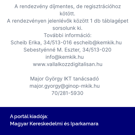
A rendezvény díjmentes, de regisztrációhoz
kötött.
A rendezvényen jelenlévők között 1 db táblagépet
sorsolunk ki.
További információ:
Scheib Erika, 34/513-016 escheib@kemkik.hu
Sebestyénné M. Eszter, 34/513-020
info@kemkik.hu
www.vallalkozzdigitalisan.hu
Major György IKT tanácsadó
major.gyorgy@ginop-mkik.hu
70/281-5930
A portál kiadója:
Magyar Kereskedelmi és Iparkamara