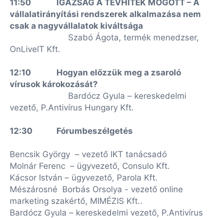
11:50
IGAZSÁG A TÉVHITEK MÖGÖTT – A
vállalatirányítási rendszerek
alkalmazása nem
csak a nagyvállalatok kiváltsága
Szabó Ágota, termék menedzser,
OnLivelT Kft.
12:10
Hogyan előzzük meg a zsaroló
vírusok károkozását?
Bardócz Gyula – kereskedelmi
vezető, P.Antivírus Hungary Kft.
12:30
Fórumbeszélgetés
Bencsik György – vezető IKT tanácsadó
Molnár Ferenc – ügyvezető, Consulo Kft.
Kácsor István – ügyvezető, Parola Kft.
Mészárosné Borbás Orsolya - vezető online
marketing szakértő, MIMÉZIS Kft..
Bardócz Gyula – kereskedelmi vezető, P.Antivírus