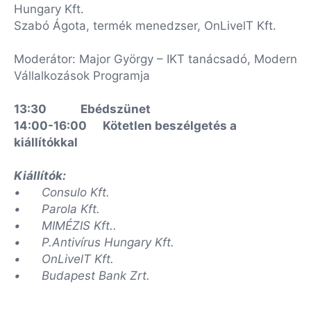
Hungary Kft.
Szabó Ágota, termék menedzser, OnLivelT Kft.
Moderátor: Major György – IKT tanácsadó, Modern
Vállalkozások Programja
13:30
Ebédszünet
14:00-16:00
Kötetlen beszélgetés a
kiállítókkal
Kiállítók:
•
Consulo Kft.
•
Parola Kft.
•
MIMÉZIS Kft..
•
P.Antivírus Hungary Kft.
•
OnLivelT Kft.
•
Budapest Bank Zrt.