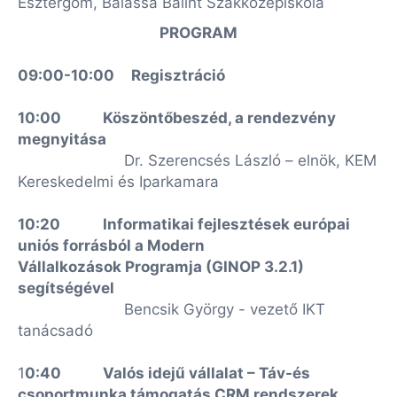
Esztergom, Balassa Bálint Szakközépiskola
PROGRAM
09:00-10:00
Regisztráció
10:00
Köszöntőbeszéd, a rendezvény
megnyitása
Dr. Szerencsés László – elnök, KEM
Kereskedelmi és Iparkamara
10:20
Informatikai fejlesztések európai
uniós forrásból a Modern
Vállalkozások
Programja (GINOP 3.2.1)
segítségével
Bencsik György - vezető IKT
tanácsadó
1
0:40
Valós idejű vállalat – Táv-és
csoportmunka támogatás CRM rendszerek