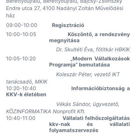
Berettyóújfalu, Berettyóújfalu, Bajcsy-Zsilinszky
Endre utca 27, 4100 Nadányi Zoltán Művelődési
ház
09:00-10:00
Regisztráció
10:00-10:05
Köszöntő, a rendezvény
megnyitása
Dr. Skultéti Éva, főtitkár HBKIK
10:05-10:20
„Modern Vállalkozások
Programja” bemutatása
Koleszár Péter, vezető IKT
tanácsadó, MKIK
10:20-10:40
Információbiztonság a
KKV-k életében
Vékás Sándor, ügyvezető,
KÖZINFORMATIKA Nonprofit Kft.
10:40-11:00
Vállalati felhőszolgáltatás
kkv-nak és vállalati
folyamatszervezés