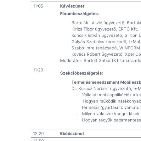
11:05
Kávészünet
Fórumbeszélgetés:
Bartolák László ügyvezető, Bartolá
Kirizs Tibor ügyvezető, ÉRTŐ Kft.
Koncsik István ügyvezető, Silicon 
Gulyás Szabolcs kereskedő, L-Mobi
Szabó Imre tanácsadó, WINFORM 
Kovács Róbert ügyvezető, XperiCom
Moderátor: Bartolf Gábor IKT tanácsad
11:20
Szekcióbeszélgetés:
Termelésmenedzsment Mobilesz
Dr. Kurucz Norbert ügyvezető, e-
Vállalati mobilapplikációk alk
·
Hogyan működik hatékonyab
·
termelési/gyártási folyamato
Milyen válaszok/megoldások 
·
Hogyan tegyük papírmentes
·
12:20
Ebédszünet