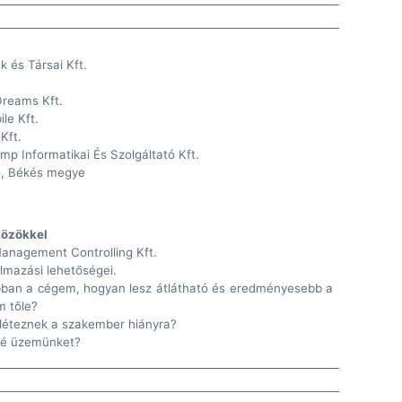
k és Társai Kft.
Dreams Kft.
le Kft.
Kft.
p Informatikai És Szolgáltató Kft.
ó, Békés megye
közökkel
Management Controlling Kft.
almazási lehetőségei.
ban a cégem, hogyan lesz átlátható és eredményesebb a
m tőle?
léteznek a szakember hiányra?
sé üzemünket?