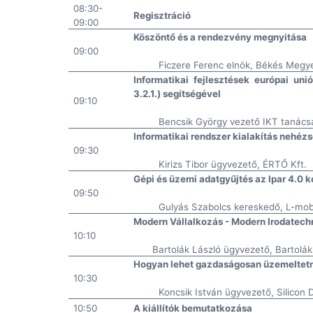
08:30-
Regisztráció
09:00
Köszöntő és a rendezvény megnyitása
09:00
Ficzere Ferenc elnök, Békés Megye
Informatikai fejlesztések európai un
3.2.1.) segítségével
09:10
Bencsik György vezető IKT tanácsa
Informatikai rendszer kialakítás nehézs
09:30
Kirizs Tibor ügyvezető, ÉRTŐ Kft.
Gépi és üzemi adatgyűjtés az Ipar 4.0 
09:50
Gulyás Szabolcs kereskedő, L-mob
Modern Vállalkozás - Modern Irodatechnik
10:10
Bartolák László ügyvezető, Bartolák 
Hogyan lehet gazdaságosan üzemeltetni
10:30
Koncsik István ügyvezető, Silicon 
10:50
A kiállítók bemutatkozása