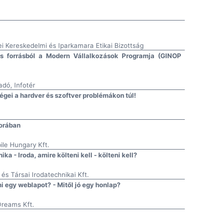
i Kereskedelmi és Iparkamara Etikai Bizottság
iós forrásból a Modern Vállalkozások Programja (GINOP
dó, Infotér
égei a hardver és szoftver problémákon túl!
korában
ile Hungary Kft.
a - Iroda, amire költeni kell - költeni kell?
és Társai Irodatechnikai Kft.
 egy weblapot? - Mitől jó egy honlap?
Dreams Kft.