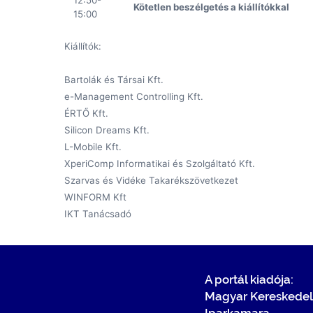
12:50-
Kötetlen beszélgetés a kiállítókkal
15:00
Kiállítók:
Bartolák és Társai Kft.
e-Management Controlling Kft.
ÉRTŐ Kft.
Silicon Dreams Kft.
L-Mobile Kft.
XperiComp Informatikai és Szolgáltató Kft.
Szarvas és Vidéke Takarékszövetkezet
WINFORM Kft
IKT Tanácsadó
A portál kiadója:
Magyar Kereskedel
Iparkamara