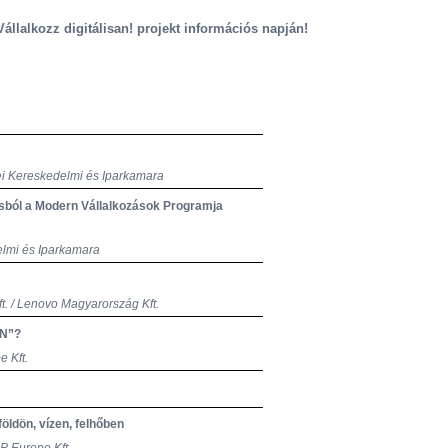
llalkozz digitálisan! projekt információs napján!
ei Kereskedelmi és Iparkamara
rásból a Modern Vállalkozások Programja
elmi és Iparkamara
t. / Lenovo Magyarország Kft.
AN”?
e Kft.
öldön, vízen, felhőben