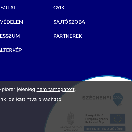
CSOLAT
GYIK
TVÉDELEM
SAJTÓSZOBA
RESSZUM
PARTNEREK
LTÉRKÉP
plorer jelenleg
nem támogatott
.
ónk
ide kattintva olvasható
.