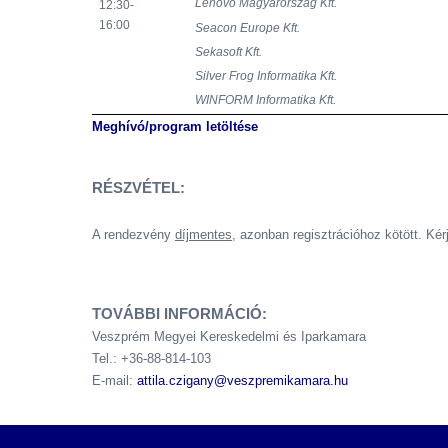
Lenovo Magyarország Kft.
12:30-
16:00
Seacon Europe Kft.
Sekasoft Kft.
Silver Frog Informatika Kft.
WINFORM Informatika Kft.
Meghívó/program letöltése
RÉSZVÉTEL:
A rendezvény
díjmentes
, azonban regisztrációhoz kötött. Ké
TOVÁBBI INFORMÁCIÓ:
Veszprém Megyei Kereskedelmi és Iparkamara
Tel.: +36-88-814-103
E-mail:
attila.czigany@veszpremikamara.hu