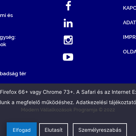
KAP
mi és
ADA
egység:
IMP
sok
OLDA
badság tér
irefox 66+ vagy Chrome 73+. A Safari és az Internet Ex
álunk a megfelelő működéshez. Adatkezelési tájékoztat
Modern Vállalkozások Programja © 2022
Elfogad
Elutasít
Személyreszabás