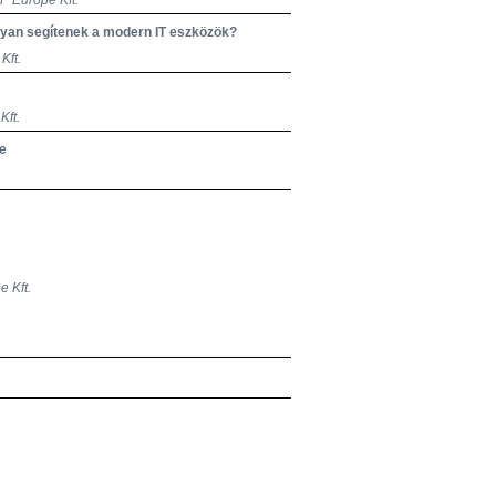
P Europe Kft.
yan segítenek a modern IT eszközök?
Kft.
Kft.
se
e Kft.