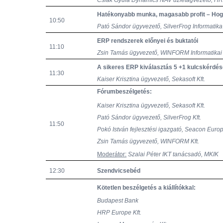
Csiák Gyula Dynamics NAV üzletágvezető, HR
Hatékonyabb munka, magasabb profit – Hog
10:50
Pató Sándor ügyvezető, SilverFrog Informatika 
ERP rendszerek előnyei és buktatói
11:10
Zsin Tamás ügyvezető, WINFORM Informatikai 
A sikeres ERP kiválasztás 5 +1 kulcskérdé
11:30
Kaiser Krisztina ügyvezető, Sekasoft Kft.
Fórumbeszélgetés:
Kaiser Krisztina ügyvezető, Sekasoft Kft.
Pató Sándor ügyvezető, SilverFrog Kft.
11:50
Pokó István fejlesztési igazgató, Seacon Europ
Zsin Tamás ügyvezető, WINFORM Kft.
Moderátor:
Szalai Péter IKT tanácsadó, MKIK
12:30
Szendvicsebéd
Kötetlen beszélgetés a kiállítókkal:
Budapest Bank
HRP Europe Kft.