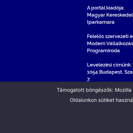
A portál kiadója:
Magyar Kereskedel
Iparkamara
Felelős szervezeti 
Modern Vállalkozá
Programiroda
Levelezési címünk:
1054 Budapest, Sza
7.
Támogatott böngészők: Mozilla F
Oldalunkon sütiket haszn