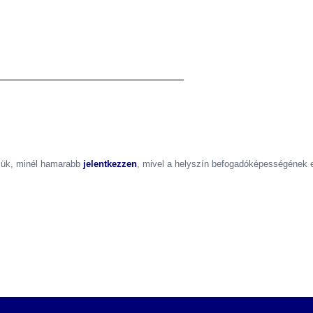
rjük, minél hamarabb
jelentkezzen
, mivel a helyszín befogadóképességének el