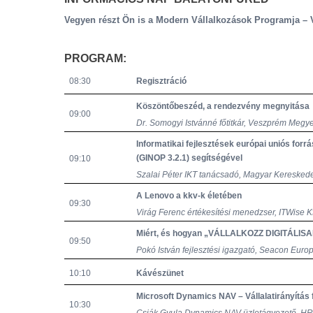
Vegyen részt Ön is a
Modern Vállalkozások Programja – Vá
PROGRAM:
08:30
Regisztráció
Köszöntőbeszéd, a rendezvény megnyitása
09:00
Dr. Somogyi Istvánné főtitkár, Veszprém Megy
Informatikai fejlesztések európai uniós for
(GINOP 3.2.1) segítségével
09:10
Szalai Péter IKT tanácsadó, Magyar Keresked
A Lenovo a kkv-k életében
09:30
Virág Ferenc értékesítési menedzser, ITWise Kf
Miért, és hogyan „VÁLLALKOZZ DIGITÁLIS
09:50
Pokó István fejlesztési igazgató, Seacon Europ
10:10
Kávészünet
Microsoft Dynamics NAV – Vállalatirányítás f
10:30