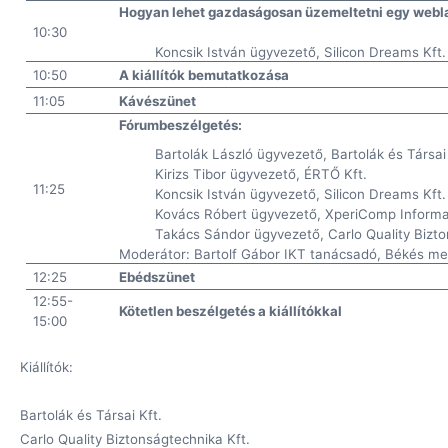
Hogyan lehet gazdaságosan üzemeltetni egy weblap
10:30
Koncsik István ügyvezető, Silicon Dreams Kft.
10:50
A kiállítók bemutatkozása
11:05
Kávészünet
Fórumbeszélgetés:
Bartolák László ügyvezető, Bartolák és Társai 
Kirizs Tibor ügyvezető, ÉRTŐ Kft.
11:25
Koncsik István ügyvezető, Silicon Dreams Kft.
Kovács Róbert ügyvezető, XperiComp Informati
Takács Sándor ügyvezető, Carlo Quality Bizto
Moderátor: Bartolf Gábor IKT tanácsadó, Békés m
12:25
Ebédszünet
12:55-
Kötetlen beszélgetés a kiállítókkal
15:00
Kiállítók:
Bartolák és Társai Kft.
Carlo Quality Biztonságtechnika Kft.