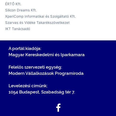
ÉRTŐ Kft.
Silicon Dreams Kft.
XperiComp Informatikai és Szolgáltató Kft.
Szarvas és Vidéke Takarékszövetkezet
IKT Tanácsadó
A portál kiadója:
Magyar Kereskedelmi és Iparkamara
Felelős szervezeti egység:
Modern Vállalkozások Programiroda
Levelezési címünk:
1054 Budapest, Szabadság tér 7.