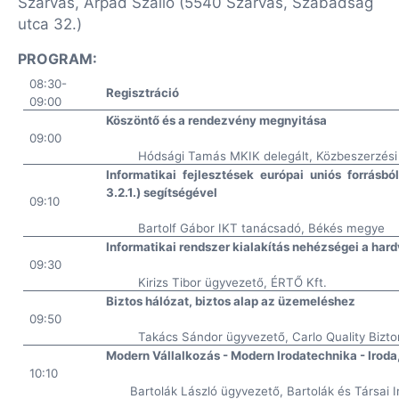
Szarvas, Árpád Szálló (5540 Szarvas, Szabadság
utca 32.)
PROGRAM:
08:30-
Regisztráció
09:00
Köszöntő és a rendezvény megnyitása
09:00
Hódsági Tamás MKIK delegált, Közbeszerzési
Informatikai fejlesztések európai uniós forrás
3.2.1.) segítségével
09:10
Bartolf Gábor IKT tanácsadó, Békés megye
Informatikai rendszer kialakítás nehézségei a hard
09:30
Kirizs Tibor ügyvezető, ÉRTŐ Kft.
Biztos hálózat, biztos alap az üzemeléshez
09:50
Takács Sándor ügyvezető, Carlo Quality Bizto
Modern Vállalkozás - Modern Irodatechnika - Iroda, 
10:10
Bartolák László ügyvezető, Bartolák és Társai I