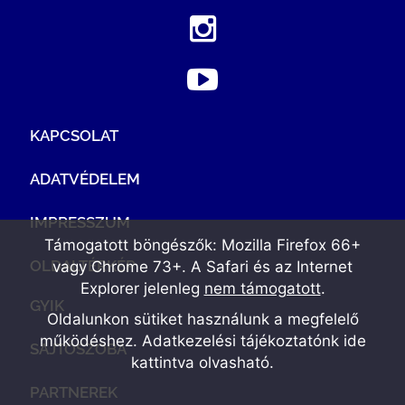
KAPCSOLAT
ADATVÉDELEM
IMPRESSZUM
Támogatott böngészők: Mozilla Firefox 66+
OLDALTÉRKÉP
vagy Chrome 73+. A Safari és az Internet
Explorer jelenleg
nem támogatott
.
GYIK
Oldalunkon sütiket használunk a megfelelő
működéshez. Adatkezelési tájékoztatónk
ide
SAJTÓSZOBA
kattintva olvasható
.
PARTNEREK