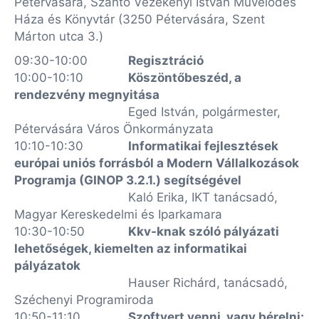
Pétervására, Szántó Vezekényi István Művelődés
Háza és Könyvtár (3250 Pétervására, Szent
Márton utca 3.)
09:30-10:00
Regisztráció
10:00-10:10
Köszöntőbeszéd, a
rendezvény megnyitása
Eged István, polgármester,
Pétervására Város Önkormányzata
10:10-10:30
Informatikai fejlesztések
európai uniós forrásból a Modern Vállalkozások
Programja (GINOP 3.2.1.) segítségével
Kaló Erika, IKT tanácsadó,
Magyar Kereskedelmi és Iparkamara
10:30-10:50
Kkv-knak szóló pályázati
lehetőségek, kiemelten az informatikai
pályázatok
Hauser Richárd, tanácsadó,
Széchenyi Programiroda
10:50-11:10
Szoftvert venni, vagy bérelni: