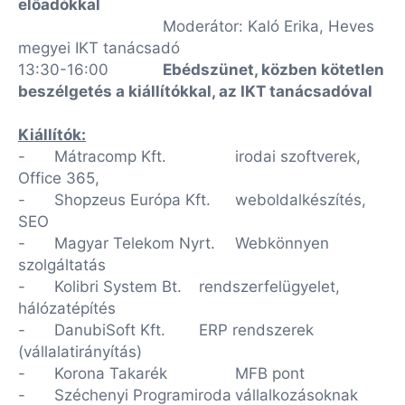
előadókkal
Moderátor: Kaló Erika, Heves
megyei IKT tanácsadó
13:30-16:00
Ebédszünet, közben kötetlen
beszélgetés a kiállítókkal, az IKT tanácsadóval
Kiállítók:
-
Mátracomp Kft.
irodai szoftverek,
Office 365,
-
Shopzeus Európa Kft.
weboldalkészítés,
SEO
-
Magyar Telekom Nyrt.
Webkönnyen
szolgáltatás
-
Kolibri System Bt.
rendszerfelügyelet,
hálózatépítés
-
DanubiSoft Kft.
ERP rendszerek
(vállalatirányítás)
-
Korona Takarék
MFB pont
-
Széchenyi Programiroda
vállalkozásoknak