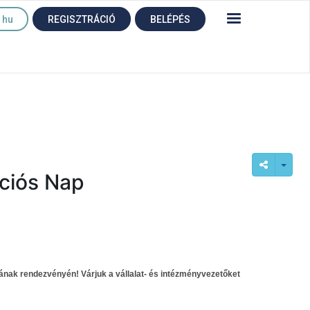
hu
REGISZTRÁCIÓ
BELÉPÉS
ációs Nap
ának rendezvényén! Várjuk a vállalat- és intézményvezetőket