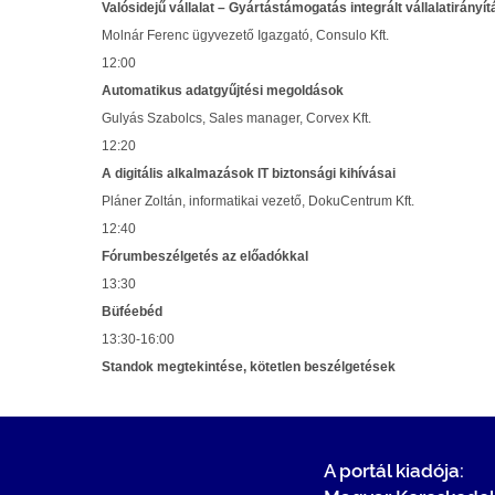
Valósidejű vállalat – Gyártástámogatás integrált vállalatirányí
Molnár Ferenc ügyvezető Igazgató, Consulo Kft.
12:00
Automatikus adatgyűjtési megoldások
Gulyás Szabolcs, Sales manager, Corvex Kft.
12:20
A digitális alkalmazások IT biztonsági kihívásai
Pláner Zoltán, informatikai vezető, DokuCentrum Kft.
12:40
Fórumbeszélgetés az előadókkal
13:30
Büféebéd
13:30-16:00
Standok megtekintése, kötetlen beszélgetések
A portál kiadója: