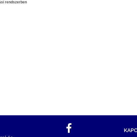
tási rendszerben
KAP