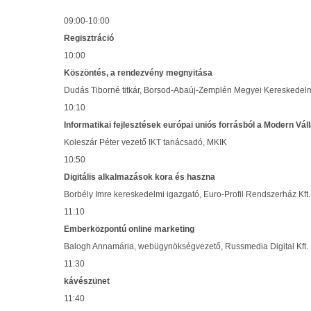
09:00-10:00
Regisztráció
10:00
Köszöntés, a rendezvény megnyitása
Dudás Tiborné titkár, Borsod-Abaúj-Zemplén Megyei Kereskedel
10:10
Informatikai fejlesztések európai uniós forrásból a Modern Vá
Koleszár Péter vezető IKT tanácsadó, MKIK
10:50
Digitális alkalmazások kora és haszna
Borbély Imre kereskedelmi igazgató, Euro-Profil Rendszerház Kft.
11:10
Emberközpontú online marketing
Balogh Annamária, webügynökségvezető, Russmedia Digital Kft.
11:30
kávészünet
11:40