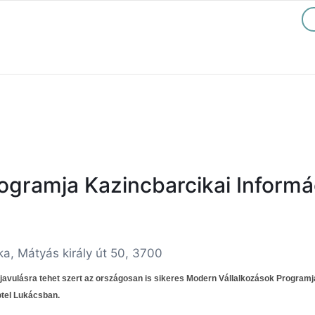
ogramja Kazincbarcikai Inform
a, Mátyás király út 50, 3700
avulásra tehet szert az országosan is sikeres Modern Vállalkozások Programj
otel Lukácsban.