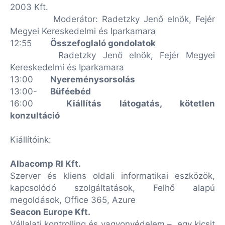
2003 Kft.
Moderátor: Radetzky Jenő elnök, Fejér
Megyei Kereskedelmi és Iparkamara
12:55
Összefoglaló gondolatok
Radetzky Jenő elnök, Fejér Megyei
Kereskedelmi és Iparkamara
13:00
Nyereménysorsolás
13:00-
Büféebéd
16:00
Kiállítás látogatás, kötetlen
konzultáció
Kiállítóink:
Albacomp RI Kft.
Szerver és kliens oldali informatikai eszközök,
kapcsolódó szolgáltatások, Felhő alapú
megoldások, Office 365, Azure
Seacon Europe Kft.
Vállalati kontrolling és vagyonvédelem – „egy kicsit