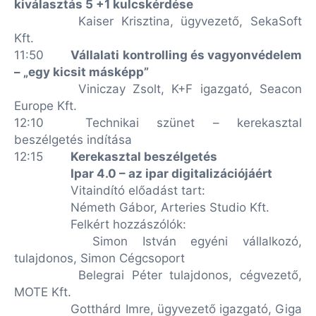
kiválasztás 5 +1 kulcskérdése
Kaiser Krisztina, ügyvezető, SekaSoft
Kft.
11:50
Vállalati kontrolling és vagyonvédelem
– „egy kicsit másképp”
Viniczay Zsolt, K+F igazgató, Seacon
Europe Kft.
12:10
Technikai szünet – kerekasztal
beszélgetés indítása
12:15
Kerekasztal beszélgetés
Ipar 4.0 – az ipar digitalizációjáért
Vitaindító előadást tart:
Németh Gábor, Arteries Studio Kft.
Felkért hozzászólók:
Simon István egyéni vállalkozó,
tulajdonos, Simon Cégcsoport
Belegrai Péter tulajdonos, cégvezető,
MOTE Kft.
Gotthárd Imre, ügyvezető igazgató, Giga