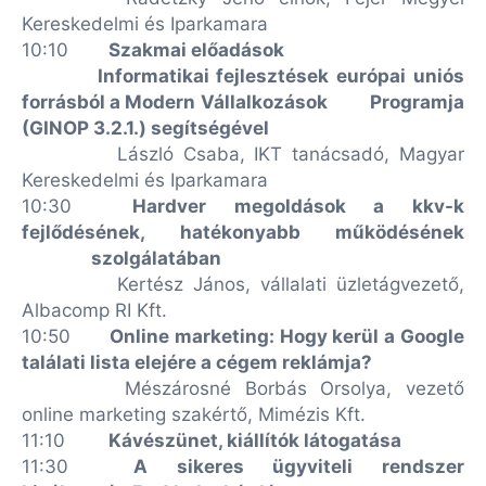
Kereskedelmi és Iparkamara
10:10
Szakmai előadások
Informatikai fejlesztések európai uniós
forrásból a Modern Vállalkozások
Programja
(GINOP 3.2.1.) segítségével
László Csaba, IKT tanácsadó, Magyar
Kereskedelmi és Iparkamara
10:30
Hardver megoldások a kkv-k
fejlődésének, hatékonyabb működésének
szolgálatában
Kertész János, vállalati üzletágvezető,
Albacomp RI Kft.
10:50
Online marketing: Hogy kerül a Google
találati lista elejére a cégem reklámja?
Mészárosné Borbás Orsolya, vezető
online marketing szakértő, Mimézis Kft.
11:10
Kávészünet, k
iállítók látogatása
11:30
A sikeres ügyviteli rendszer