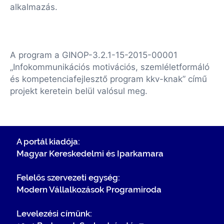
alkalmazás.
A program a GINOP-3.2.1-15-2015-00001
„Infokommunikációs motivációs, szemléletformáló
és kompetenciafejlesztő program kkv-knak” című
projekt keretein belül valósul meg.
A portál kiadója:
Magyar Kereskedelmi és Iparkamara
Felelős szervezeti egység:
Modern Vállalkozások Programiroda
Levelezési címünk: