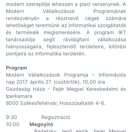
modern szereplője lehessen a piaci versenynek. A
Modern Vállalkozások Programjának
rendezvényén a résztvevő cégek számára
lehetőséget teremtünk az informatikai szolgáltatók
és termékeik megismerésére. A program IKT
tanácsadója segít rávilágítani vállalkozása
hiányosságaira, fejlesztendő területeire, kitörési
pontjaira az informatika területén.
Program
Modern Vállalkozások Programja – Információs
nap 2017. április 27. (csütörtök), 10,00 óra
Gazdaság Háza – Fejér Megyei Kereskedelmi és
Iparkamara
8000 Székesfehérvár, Hosszúsétatér 4-6.
9:30
Regisztráció
10:00
Megnyitó
Radetzky Jenő elnök, Fejér Megyei