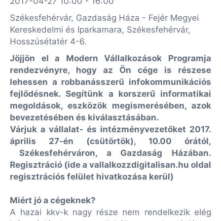
2017-04-27 10:00 - 16:00
Székesfehérvár, Gazdaság Háza - Fejér Megyei
Kereskedelmi és Iparkamara, Székesfehérvár,
Hosszúsétatér 4-6.
Jöjjön el a Modern Vállalkozások Programja
rendezvényre, hogy az Ön cége is részese
lehessen a robbanásszerű infokommunikációs
fejlődésnek. Segítünk a korszerű informatikai
megoldások, eszközök megismerésében, azok
bevezetésében és kiválasztásában.
Várjuk a vállalat- és intézményvezetőket 2017.
április 27-én (csütörtök), 10.00 órától,
Székesfehérváron, a Gazdaság Házában.
Regisztráció (ide a vallalkozzdigitalisan.hu oldal
regisztrációs felület hivatkozása kerül)
Miért jó a cégeknek?
A hazai kkv-k nagy része nem rendelkezik elég