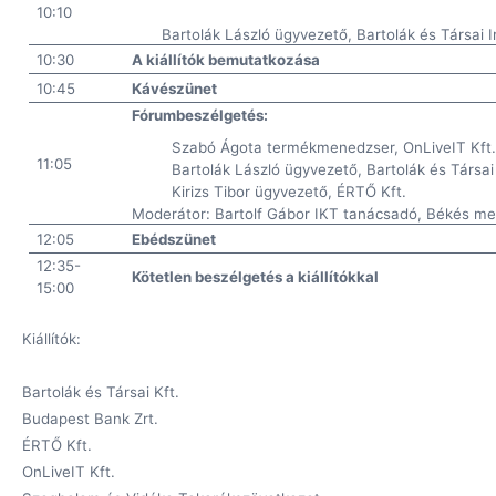
10:10
Bartolák László ügyvezető, Bartolák és Társai I
10:30
A kiállítók bemutatkozása
10:45
Kávészünet
Fórumbeszélgetés:
Szabó Ágota termékmenedzser, OnLiveIT Kft
11:05
Bartolák László ügyvezető, Bartolák és Társai 
Kirizs Tibor ügyvezető, ÉRTŐ Kft.
Moderátor: Bartolf Gábor IKT tanácsadó, Békés m
12:05
Ebédszünet
12:35-
Kötetlen beszélgetés a kiállítókkal
15:00
Kiállítók:
Bartolák és Társai Kft.
Budapest Bank Zrt.
ÉRTŐ Kft.
OnLiveIT Kft.