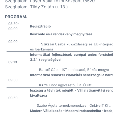
Szeghalom, Layer Vállalkozói Központ (5520
Szeghalom, Tildy Zoltán u. 13.)
PROGRAM:
08:30-
Regisztráció
09:00
Köszöntő és a rendezvény megnyitása
09:00
Szikszai Csaba külgazdasági és EU-integrá
és Iparkamara
Informatikai fejlesztések európai uniós forrás
3.2.1.) segítségével
09:10
Bartolf Gábor IKT tanácsadó, Békés megye
Informatikai rendszer kialakítás nehézségei a hard
09:30
Kirizs Tibor ügyvezető, ÉRTŐ Kft.
Igazság a tévhitek mögött - Vállalatirányítási r
kiváltsága
09:50
Szabó Ágota termékmenedzser, OnLiveIT Kft.
Modern Vállalkozás - Modern Irodatechnika - Iroda, 