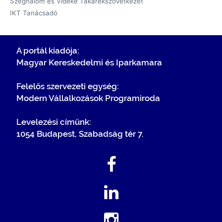
Szeghalom és Vidéke Takarékszövetkezet
IKT Tanácsadó
A portál kiadója:
Magyar Kereskedelmi és Iparkamara
Felelős szervezeti egység:
Modern Vállalkozások Programiroda
Levelezési címünk:
1054 Budapest, Szabadság tér 7.