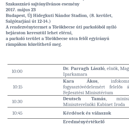
Szakaszzáró sajtónyilvános esemény
2017. május 23
Budapest, Új Hidegkuti Nándor Stadion, (8. kerület,
Salgótarjáni út 12-14.)
A rendezvénytermet a Törökbecse úti parkolóból nyíló
bejáraton keresztül lehet elérni,
a parkoló terület a Törökbecse utca felől egyirányú
rámpákon közelíthető meg.
Dr. Parragh László
, elnök, Ma
10:00
Iparkamara
Kara Ákos
, infokomm
10:15
fogyasztóvédelemért felelős á
Fejlesztési Minisztérium
Deutsch Tamás
, minisz
10:30
Miniszterelnöki Kabinet Iroda
10:45
Kérdések és válaszok
Eredményértékelő