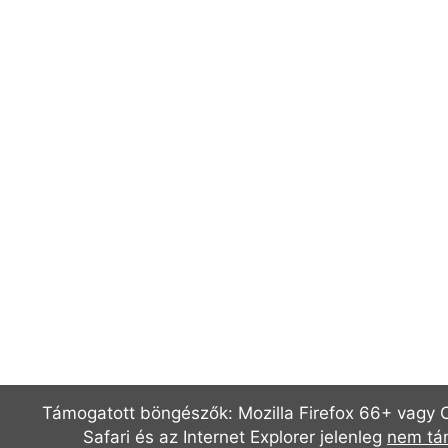
Támogatott böngészők: Mozilla Firefox 66+ vagy
Safari és az Internet Explorer jelenleg
nem tá