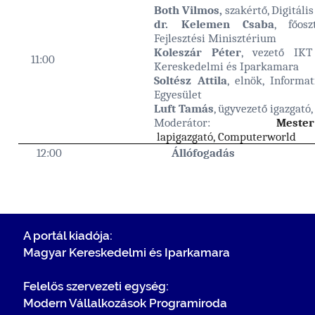
Both Vilmos,
szakértő, Digitáli
dr. Kelemen Csaba
, főosz
Fejlesztési Minisztérium
Koleszár Péter
, vezető IKT
11:00
Kereskedelmi és Iparkamara
Soltész Attila
, elnök, Informa
Egyesület
Luft Tamás
, ügyvezető igazgató,
Moderátor:
Mes
lapigazgató, Computerworld
12:00
Állófogadás
A portál kiadója:
Magyar Kereskedelmi és Iparkamara
Felelős szervezeti egység:
Modern Vállalkozások Programiroda