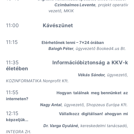
Czimbalmos Levente
, projekt operatív
vezető, MKIK
11:00
Kávészünet
11:15
Elérhetőnek lenni – 7x24 órában
Balogh Péter
, ügyvezető Booked4.us Bt.
11:35
Információbiztonság a KKV-k
életében
Vékás Sándor,
ügyvezető,
KOZINFORMATIKA Nonprofit Kft.
11:55
Hogyan találnak meg bennünket az
interneten?
Nagy Antal
, ügyvezető, Shopzeus Európa Kft.
12:15
Vállalkozz digitálisan! ahogyan mi
képzeljük…
Dr. Varga Gyuláné,
kereskedelmi tanácsadó,
INTEGRA Zrt.