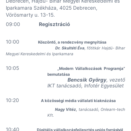
Debrecen, Hajdú- Bihar Megyei Kereskedelmi és
Iparkamara Székháza, 4025 Debrecen,
Vörösmarty u. 13-15.
09:00
Regisztráció
10:00
Köszöntő, a rendezvény megnyitása
Dr. Skultéti Éva
, főtitkár Hajdú- Bihar
Megyei Kereskedelmi és Iparkamara
10:05
„Modern Vállalkozások Programja”
bemutatása
Bencsik György
, vezető
IKT tanácsadó, Infotér Egyesület
10:20
A közösségi média vállalati kiaknázása
Nagy Vitéz,
tanácsadó, Onlearn-tech
Kft.
10:40
Digitális vállalkozásfejlesztés uniós forrásból