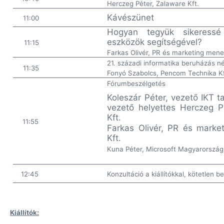
Herczeg Péter, Zalaware Kft.
Kávészünet
11:00
Hogyan tegyük sikeressé 
eszközök segítségével?
11:15
Farkas Olivér, PR és marketing men
21. századi informatika beruházás né
11:35
Fonyó Szabolcs, Pencom Technika Kf
Fórumbeszélgetés
Koleszár Péter, vezető IKT 
vezető helyettes
Herczeg P
Kft.
11:55
Farkas Olivér, PR és mark
Kft.
Kuna Péter, Microsoft Magyarország
12:45
Konzultáció a kiállítókkal, kötetlen
Kiállítók: