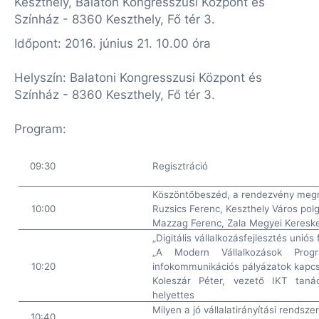
Keszthely, Balaton Kongresszusi Központ és
Színház - 8360 Keszthely, Fő tér 3.
Időpont: 2016. június 21. 10.00 óra
Helyszín: Balatoni Kongresszusi Központ és
Színház - 8360 Keszthely, Fő tér 3.
Program:
09:30
Regisztráció
Köszöntőbeszéd, a rendezvény meg
10:00
Ruzsics Ferenc, Keszthely Város po
Mazzag Ferenc, Zala Megyei Keresk
„Digitális vállalkozásfejlesztés uniós 
„A Modern Vállalkozások Prog
10:20
infokommunikációs pályázatok kapc
Koleszár Péter, vezető IKT taná
helyettes
Milyen a jó vállalatirányítási rendsze
10:40