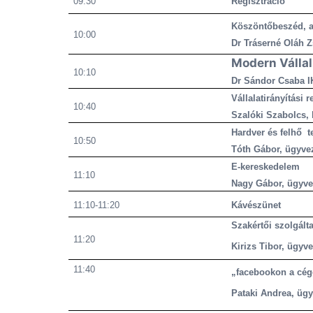
09:30
Regisztráció
Köszöntőbeszéd, 
10:00
Dr Tráserné Oláh 
Modern Vállal
10:10
Dr Sándor Csaba I
Vállalatirányítási 
10:40
Szalóki Szabolcs, 
Hardver és felhő 
10:50
Tóth Gábor, ügyvez
E-kereskedelem
11:10
Nagy Gábor, ügyve
11:10-11:20
Kávészünet
Szakértői szolgált
11:20
Kirizs Tibor, ügyve
11:40
„facebookon a cé
Pataki Andrea, ügy