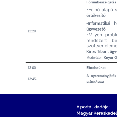
Fórumbeszélgetés
-Felhő alapú 
értékesítő
-Informatikai 
ügyvezető
12:20
-Milyen prob
rendszert b
szoftver elem
Kirizs Tibor , ü
Moderátor:
Knyur G
13:00
Ebédszünet
A nyereményjáték 
13:45-
kiállítókkal
A portál kiadója:
Magyar Kereskedel