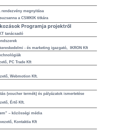
a rendezvény megnyitása
Zsuzsanna a CSMKIK titkára
kozások Programja projektről
KT tanácsadó
rendszerek
kereskedelmi - és marketing igazgató, IKRON Kft
technológiák
ető, PC Trade Kft
zető, Webmotion Kft.
atás (voucher termék) és pályázatok ismertetése
zető, Értő Kft.
gem” – közösségi média
vezető, Kontaktia Kft