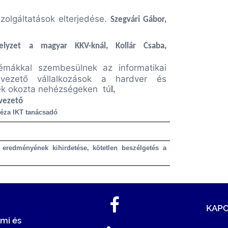
szolgáltatások elterjedése.
Szegvári Gábor,
helyzet a magyar KKV-knál, Kollár Csaba,
lémákkal szembesülnek az informatikai
evezető vállalkozások a hardver és
ek okozta nehézségeken tú
l,
gyvezető
éza IKT tanácsadó
eredményének kihirdetése, kötetlen beszélgetés a
KAP
mi és