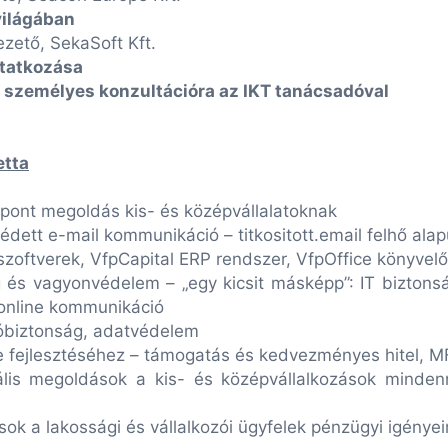
világában
ezető, SekaSoft Kft.
utatkozása
személyes konzultációra az IKT tanácsadóval
etta
özpont megoldás kis- és középvállalatoknak
édett e-mail kommunikáció – titkositott.email felhő ala
eli szoftverek, VfpCapital ERP rendszer, VfpOffice könyve
ing és vagyonvédelem – „egy kicsit másképp”: IT biztons
 online kommunikáció
óbiztonság, adatvédelem
ge fejlesztéséhez – támogatás és kedvezményes hitel, M
ális megoldások a kis- és középvállalkozások minden
k a lakossági és vállalkozói ügyfelek pénzügyi igénye