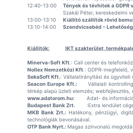
12:40-13:00
Tények és tévhitek a GDPR 
Szakál Péter, kereskedelmi v
13:00-13:10
Kiállító szállítók rövid bem
13:10-14:00
Szendvicsebéd – Lehetőség 
Kiállítók:
IKT szakterület, termékpal
Minerva-Soft Kft
.: Call center és telefonk
Nollex Nemzetközi Kft
.: GDPR-megfelelő, v
SekaSoft Kft.
: Vállalatirányítási és ügyvit
Seacon Europe Kft.:
Vállalati kontroll
térkép alapú üzleti elemzés; webfejlesztés,
www.adatorom.hu:
Adat- és informáci
Budapest Bank Zrt.
:Extra lendület cé
MKB Bank Zrt.:
Hatékony, pénzügyi, digit
technológiák bevonásával.
OTP Bank Nyrt.:
Magas színvonalú megoldáso