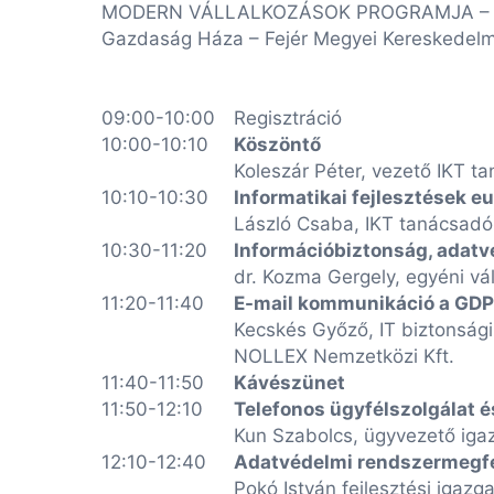
MODERN VÁLLALKOZÁSOK PROGRAMJA – DIGIT
Gazdaság Háza – Fejér Megyei Kereskedelmi
09:00-10:00
Regisztráció
10:00-10:10
Köszöntő
Koleszár Péter, vezető IKT t
10:10-10:30
Informatikai fejlesztések e
László Csaba, IKT tanácsadó
10:30-11:20
Információbiztonság, ada
dr. Kozma Gergely, egyéni v
11:20-11:40
E-mail kommunikáció a GDPR
Kecskés Győző, IT biztonsági
NOLLEX Nemzetközi Kft.
11:40-11:50
Kávészünet
11:50-12:10
Telefonos ügyfélszolgálat 
Kun Szabolcs, ügyvezető igaz
12:10-12:40
Adatvédelmi rendszermegfe
Pokó István fejlesztési igazg