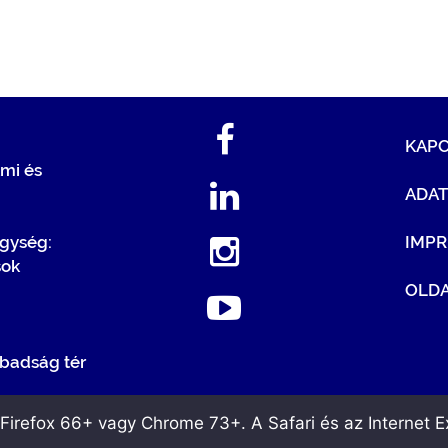
KAP
mi és
ADA
egység:
IMP
sok
OLDA
badság tér
irefox 66+ vagy Chrome 73+. A Safari és az Internet Ex