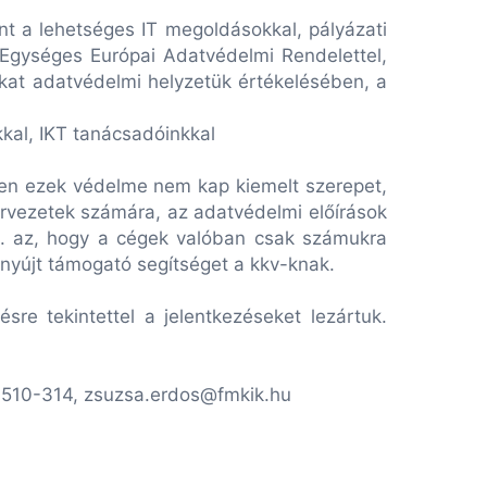
t a lehetséges IT megoldásokkal, pályázati
ő Egységes Európai Adatvédelmi Rendelettel,
okat adatvédelmi helyzetük értékelésében, a
nkkal, IKT tanácsadóinkkal
ben ezek védelme nem kap kiemelt szerepet,
ervezetek számára, az adatvédelmi előírások
ill. az, hogy a cégek valóban csak számukra
 nyújt támogató segítséget a kkv-knak.
sre tekintettel a jelentkezéseket lezártuk.
) 510-314, zsuzsa.erdos@fmkik.hu