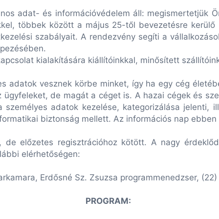
os adat- és információvédelem áll: megismertetjük Ön
kkel, többek között a május 25-től bevezetésre kerül
kezelési szabályait. A rendezvény segíti a vállalkozás
képezésében.
csolat kialakítására kiállítóinkkal, minősített szállítói
yes adatok vesznek körbe minket, így ha egy cég életé
ügyfeleket, de magát a céget is. A hazai cégek és sz
 személyes adatok kezelése, kategorizálása jelenti, 
formatikai biztonság mellett. Az információs nap ebben
de előzetes regisztrációhoz kötött. A nagy érdeklődé
lábbi elérhetőségen:
Iparkamara, Erdősné Sz. Zsuzsa programmenedzser, (22
PROGRAM: