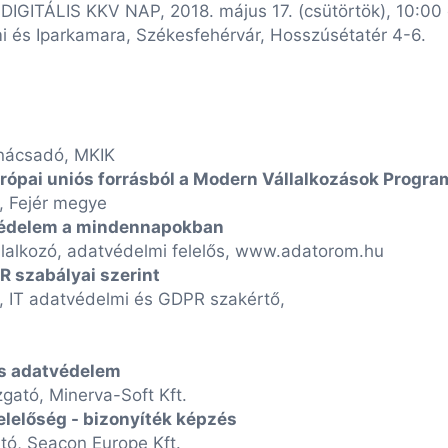
ÁLIS KKV NAP, 2018. május 17. (csütörtök), 10:00
 és Iparkamara, Székesfehérvár, Hosszúsétatér 4-6.
anácsadó, MKIK
urópai uniós forrásból a Modern V
állalkozások Program
, Fejér megye
tvédelem a mindennapokban
állalkozó, adatvédelmi felelős, www.adatorom.hu
 szabályai szerint
, IT adatvédelmi és GDPR szakértő,
és adatvédelem
gató, Minerva-Soft Kft.
lelőség - bizonyíték képzés
ató, Seacon Europe Kft.