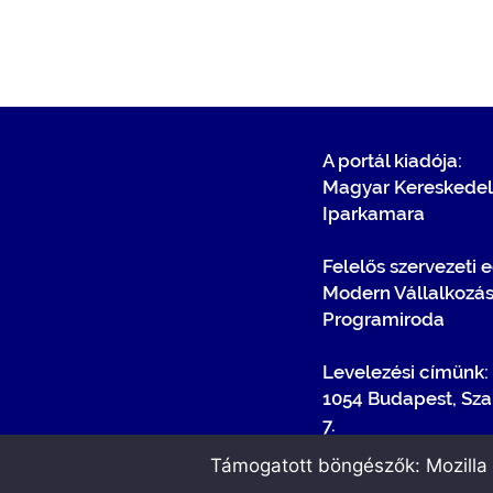
A portál kiadója:
Magyar Kereskedel
Iparkamara
Felelős szervezeti 
Modern Vállalkozá
Programiroda
Levelezési címünk:
1054 Budapest, Sza
7.
Támogatott böngészők: Mozilla F