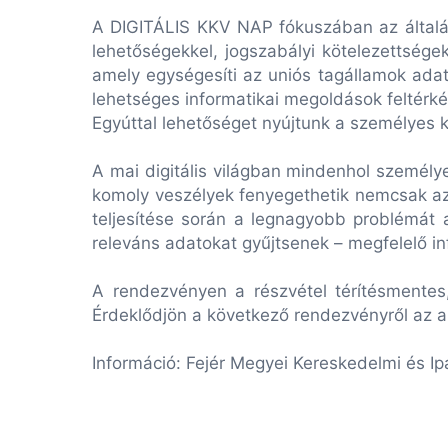
A DIGITÁLIS KKV NAP fókuszában az általán
lehetőségekkel, jogszabályi kötelezettsége
amely egységesíti az uniós tagállamok adat
lehetséges informatikai megoldások feltér
Egyúttal lehetőséget nyújtunk a személyes kap
A mai digitális világban mindenhol személ
komoly veszélyek fenyegethetik nemcsak az 
teljesítése során a legnagyobb problémát a
releváns adatokat gyűjtsenek – megfelelő in
A rendezvényen a részvétel térítésmentes, 
Érdeklődjön a következő rendezvényről az a
Információ: Fejér Megyei Kereskedelmi és 