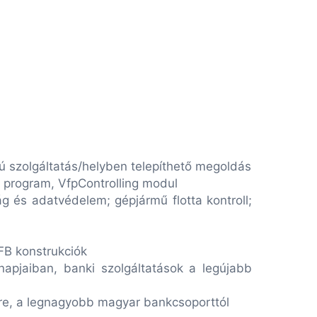
pú szolgáltatás/helyben telepíthető megoldás
lő program, VfpControlling modul
ág és adatvédelem; gépjármű flotta kontroll;
FB konstrukciók
napjaiban, banki szolgáltatások a legújabb
ire, a legnagyobb magyar bankcsoporttól