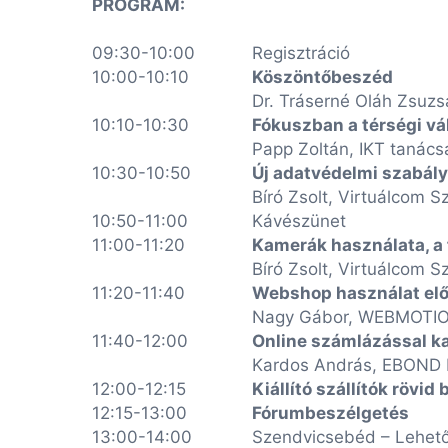
PROGRAM:
09:30-10:00
Regisztráció
10:00-10:10
Köszöntőbeszéd
Dr. Tráserné Oláh Zsuzs
10:10-10:30
Fókuszban a térségi vá
Papp Zoltán, IKT tanác
10:30-10:50
Új adatvédelmi szabály
Bíró Zsolt, Virtuálcom S
10:50-11:00
Kávészünet
11:00-11:20
Kamerák használata, a 
Bíró Zsolt, Virtuálcom S
11:20-11:40
Webshop használat elő
Nagy Gábor, WEBMOTIO
11:40-12:00
Online számlázással ka
Kardos András, EBOND K
12:00-12:15
Kiállító szállítók rövi
12:15-13:00
Fórumbeszélgetés
13:00-14:00
Szendvicsebéd – Lehető