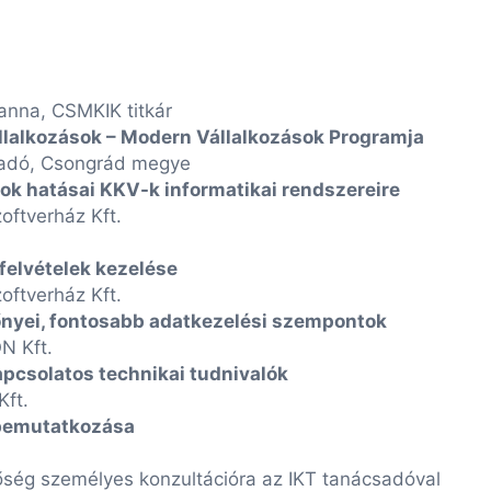
anna, CSMKIK titkár
llalkozások – Modern Vállalkozások Programja
sadó, Csongrád megye
ok hatásai KKV-k informatikai rendszereire
zoftverház Kft.
felvételek kezelése
zoftverház Kft.
nyei, fontosabb adatkezelési szempontok
N Kft.
pcsolatos technikai tudnivalók
ft.
d bemutatkozása
ség személyes konzultációra az IKT tanácsadóval