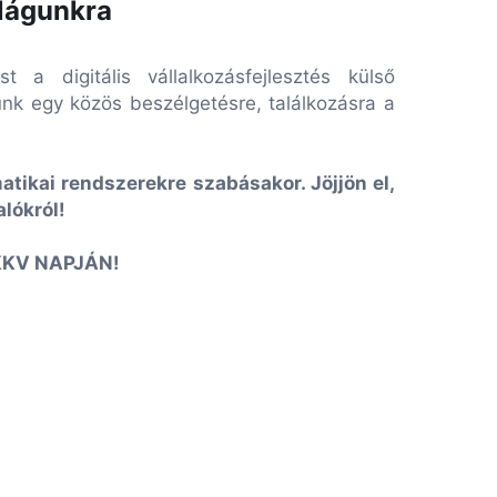
ilágunkra
a digitális vállalkozásfejlesztés külső
tunk egy közös beszélgetésre, találkozásra a
atikai rendszerekre szabásakor. Jöjjön el,
lókról!
 KKV NAPJÁN!