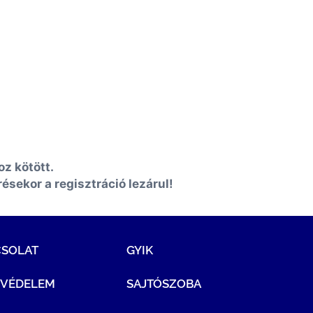
oz kötött.
sekor a regisztráció lezárul!
CSOLAT
GYIK
TVÉDELEM
SAJTÓSZOBA