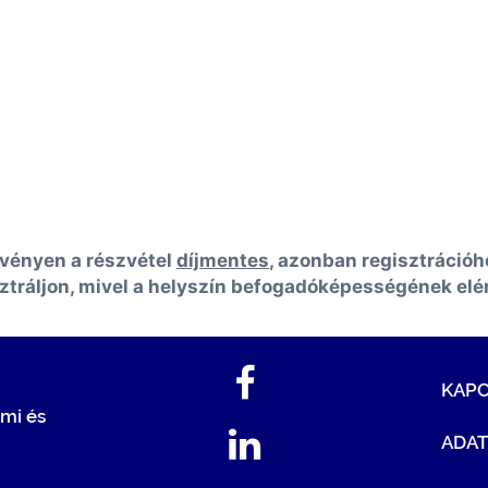
vényen a részvétel
díjmentes
, azonban regisztrációh
ztráljon, mivel a helyszín befogadóképességének eléré
KAP
mi és
ADA