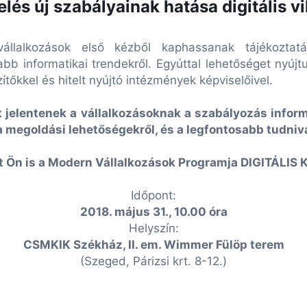
lés új szabályainak hatása digitális v
alkozások első kézből kaphassanak tájékoztatást 
abb informatikai trendekről. Egyúttal lehetőséget nyúj
ítőkkel és hitelt nyújtó intézmények képviselőivel.
 jelentenek a vállalkozásoknak a szabályozás inform
 megoldási lehetőségekről, és a legfontosabb tudniva
t Ön is a Modern Vállalkozások Programja DIGITÁLIS
Időpont:
2018. május 31., 10.00 óra
Helyszín:
CSMKIK Székház, II. em. Wimmer Fülöp terem
(Szeged, Párizsi krt. 8-12.)