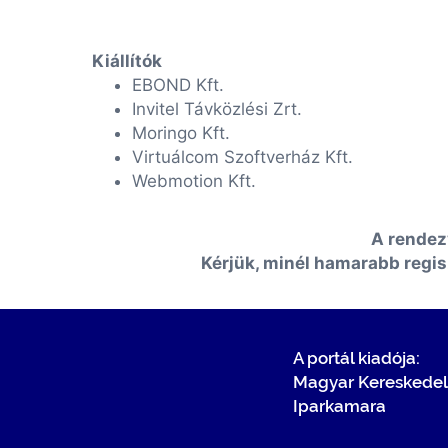
Kiállítók
EBOND Kft.
Invitel Távközlési Zrt.
Moringo Kft.
Virtuálcom Szoftverház Kft.
Webmotion Kft.
A rendez
Kérjük, minél hamarabb regis
A portál kiadója:
Magyar Kereskedel
Iparkamara