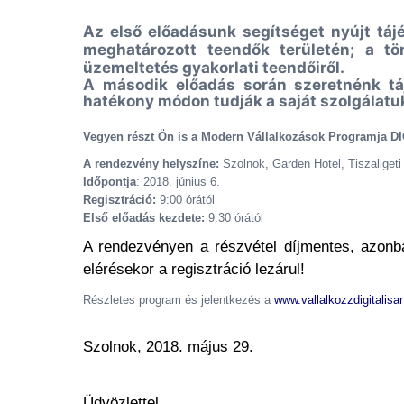
Az első előadásunk segítséget nyújt táj
meghatározott teendők területén; a tör
üzemeltetés gyakorlati teendőiről.
A második előadás során szeretnénk táj
hatékony módon tudják a saját szolgálatukb
Vegyen részt Ön is a
Modern Vállalkozások Programja 
A rendezvény helyszíne:
Szolnok, Garden Hotel, Tiszaligeti
Időpontja
: 2018. június 6.
Regisztráció:
9:00 órától
Első előadás kezdete:
9:30 órától
A rendezvényen a részvétel
díjmentes
, azonb
elérésekor a regisztráció lezárul!
Részletes program és jelentkezés a
www.vallalkozzdigitalisa
Szolnok, 2018. május 29.
Üdvözlettel,