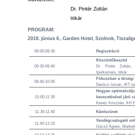
Dr. Pintér Zoltán
titkár
PROGRAM:
2018. június 6., Garden Hotel, Szolnok, Tiszalig
09:00-09:30
Regisztráció
Köszöntőbeszéd
09:30-09:40
Dr. Pintér Zoltán,
Iparkamara, titkár
Fókuszban a térségi
09:40-10:00
Daróczi István, IKT t
Hogyan optimalizálj
10:00-11:30
bevezetésével járó c
Kenéz Krisztián, KH P
11:30-11:40
Kávészünet
Vendégcsalogató onl
11:40-13:10
Göcző Ágnes, Marketi