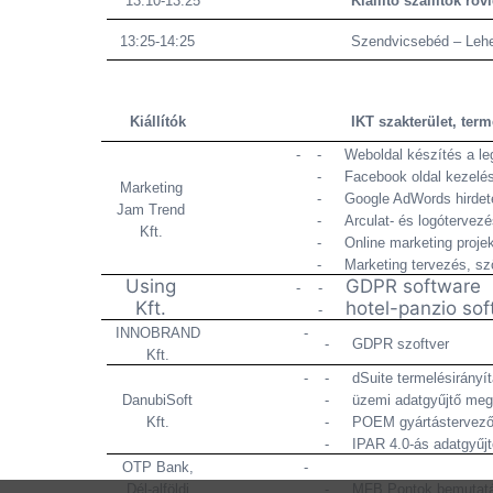
13:10-13:25
Kiállító szállítók rö
13:25-14:25
Szendvicsebéd – Lehe
Kiállítók
IKT szakterület, term
-
-
Weboldal készítés a le
-
Facebook oldal kezelés
Marketing
-
Google AdWords hirde
Jam Trend
-
Arculat- és logótervez
Kft.
-
Online marketing projek
-
Marketing tervezés, sz
Using
GDPR software
-
-
Kft.
hotel-panzio so
-
INNOBRAND
-
-
GDPR szoftver
Kft.
-
-
dSuite termelésirányít
DanubiSoft
-
üzemi adatgyűjtő meg
Kft.
-
POEM gyártástervező 
-
IPAR 4.0-ás adatgyűj
OTP Bank,
-
Dél-alföldi
-
MFB Pontok bemutatás