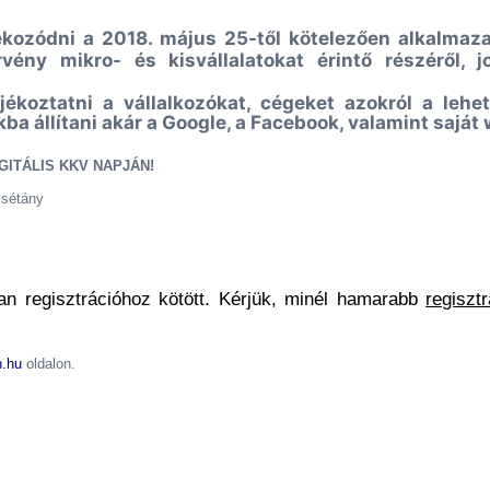
ékozódni a 2018. május 25-től kötelezően alkalmaz
vény mikro- és kisvállalatokat érintő részéről, j
ékoztatni a vállalkozókat, cégeket azokról a lehet
a állítani akár a Google, a Facebook, valamint saját 
DIGITÁLIS KKV NAPJÁN!
 sétány
an regisztrációhoz kötött. Kérjük, minél hamarabb
regisztr
n.hu
oldalon.