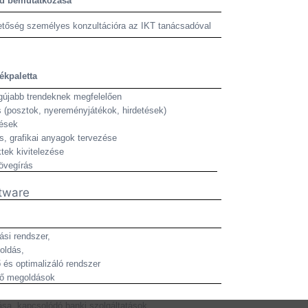
vid bemutatkozása
tőség személyes konzultációra az IKT tanácsadóval
ékpaletta
gújabb trendeknek megfelelően
 (posztok, nyereményjátékok, hirdetések)
tések
és, grafikai anyagok tervezése
tek kivitelezése
övegírás
ftware
ási rendszer,
oldás,
és optimalizáló rendszer
tő megoldások
a, kapcsolódó banki szolgáltatások