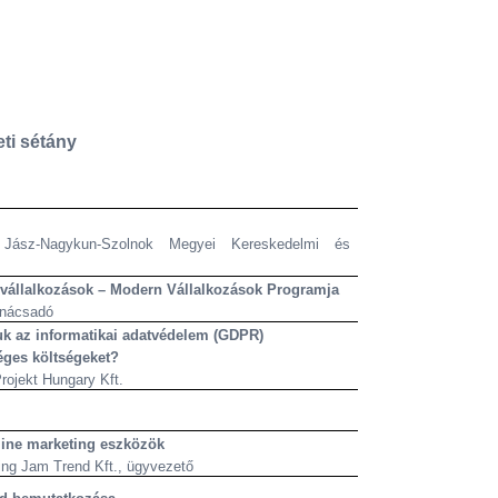
eti sétány
 Jász-Nagykun-Szolnok Megyei Kereskedelmi és
 vállalkozások – Modern Vállalkozások Programja
anácsadó
uk az informatikai adatvédelem (GDPR)
éges költségeket?
rojekt Hungary Kft.
ine marketing eszközök
ng Jam Trend Kft., ügyvezető