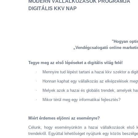
MODERN VÁLLALKOZÁSOK PROGRAMJA
DIGITÁLIS KKV NAP
"Hogyan optim
„Vendégcsalogató online marketi
Tegye meg az első lépéseket a digitális világ felé!
·
Mennyire tud lépést tartani a hazai kkv szektor a digit
·
Honnan kaphat egy vállalkozás az elképzelések megv
·
Melyek azok a hazai és globális trendek, amelyek has
·
Mikor térül meg egy informatikai fejlesztés?
Miért érdemes eljönni az eseményre?
Célunk, hogy eseményünkön a hazai vállalkozások első kéz
trendekről. Egyúttal lehetőséget nyújtunk egy közös beszélget