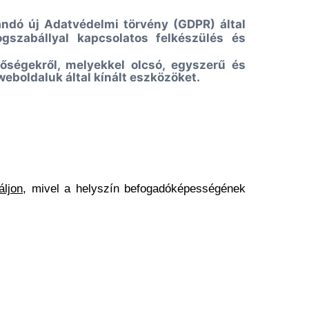
andó új Adatvédelmi törvény (GDPR) által
ogszabállyal kapcsolatos felkészülés és
őségekről, melyekkel olcsó, egyszerű és
weboldaluk által kínált eszközöket.
áljon
, mivel a helyszín befogadóképességének