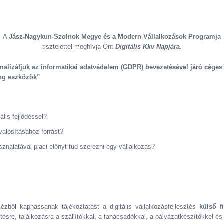
A
Jász-Nagykun-Szolnok Megye és a Modern Vállalkozások Programja
tisztelettel meghívja Önt
Digitális Kkv Napjára.
alizáljuk az informatikai adatvédelem (GDPR) bevezetésével járó céges
ng eszközök”
ális fejlődéssel?
alósításához forrást?
ználatával piaci előnyt tud szerezni egy vállalkozás?
ből kaphassanak tájékoztatást a digitális vállalkozásfejlesztés
külső f
ésre, találkozásra a szállítókkal, a tanácsadókkal, a pályázatkészítőkkel és 