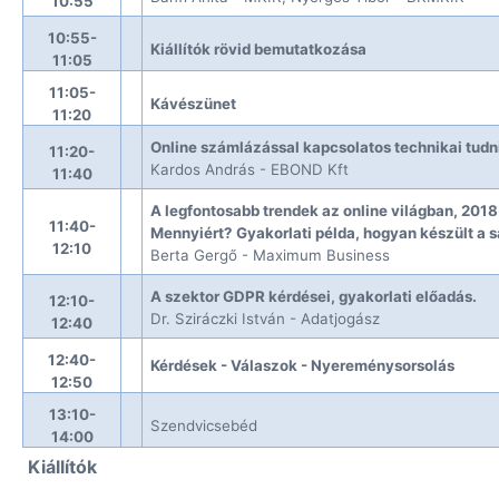
10:55
10:55-
Kiállítók rövid bemutatkozása
11:05
11:05-
Kávészünet
11:20
Online számlázással kapcsolatos technikai tudni
11:20-
Kardos András - EBOND Kft
11:40
A legfontosabb trendek az online világban, 20
11:40-
Mennyiért? Gyakorlati példa, hogyan készült a 
12:10
Berta Gergő - Maximum Business
A szektor GDPR kérdései, gyakorlati előadás.
12:10-
Dr. Sziráczki István - Adatjogász
12:40
12:40-
Kérdések - Válaszok - Nyereménysorsolás
12:50
13:10-
Szendvicsebéd
14:00
Kiállítók