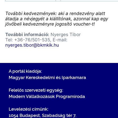
További kedvezmények: aki a rendezvény alatt
átadja a névjegyét a kiállítónak, azonnal kap egy
jövőbeli kedvezményre jogosító voucher-t!
További információ:
Nyerges Tibor
Tel: +36-76/501-535, E-mail:
nyerges.tibor@bkmkik.hu
A portál kiadója:
Magyar Kereskedelmi és Iparkamara
Felelős szervezeti egység:
Modern Vállalkozások Programiroda
Levelezési címünk:
1054 Budapest, Szabadság tér 7.