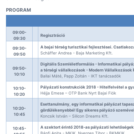
PROGRAM
09:00-
Regisztráció
09:30
A bajai térség turisztikai fejlesztései. Csatlak
09:30-
Schäffer Andrea - Baja Marketing Kft.
09:50
Digitális Szemléletformálás - Informatikai pály
09:50-
a térségi vállalkozások - Modern Vállalkozások
10:10
Ballai Máté, Papp Zoltán - IKT tanácsadók
Pályázati konstrukciók 2018 - Hitelfelvétel a g
10:10-
Héjja Emese – OTP Bank Nyrt Bajai Fiók
10:20
Esettanulmány, egy informatikai pályázat tapas
10:20-
gördülékenyebbé! Egy sikeres pályázó szemével -
10:45
Koncsik István – Silicon Dreams Kft.
A szektort érintő 2018-as pályázati lehetőségek
10:45-
Bánfi Anita - MKIK, Nyerges Tibor - BKMKIK