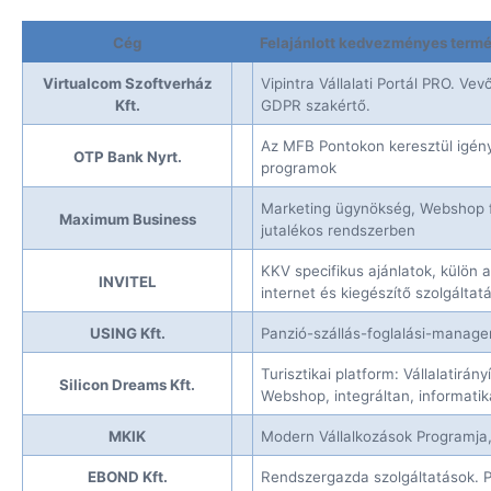
Cég
Felajánlott kedvezményes termé
Virtualcom Szoftverház
Vipintra Vállalati Portál PRO. V
Kft.
GDPR szakértő.
Az MFB Pontokon keresztül igén
OTP Bank Nyrt.
programok
Marketing ügynökség, Webshop fe
Maximum Business
jutalékos rendszerben
KKV specifikus ajánlatok, külön a
INVITEL
internet és kiegészítő szolgáltat
USING Kft.
Panzió-szállás-foglalási-manag
Turisztikai platform: Vállalatirán
Silicon Dreams Kft.
Webshop, integráltan, informatik
MKIK
Modern Vállalkozások Programja,
EBOND Kft.
Rendszergazda szolgáltatások.