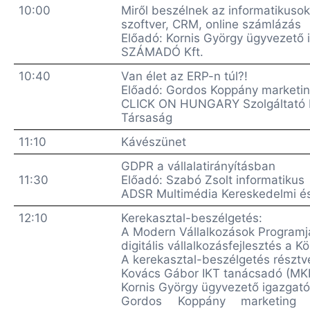
10:00
Miről beszélnek az informatikuso
szoftver, CRM, online számlázás
Előadó: Kornis György ügyvezető 
SZÁMADÓ Kft.
10:40
Van élet az ERP-n túl?!
Előadó: Gordos Koppány marketin
CLICK ON HUNGARY Szolgáltató Ko
Társaság
11:10
Kávészünet
GDPR a vállalatirányításban
11:30
Előadó: Szabó Zsolt informatikus
ADSR Multimédia Kereskedelmi és 
12:10
Kerekasztal-beszélgetés:
A Modern Vállalkozások Programjá
digitális vállalkozásfejlesztés a 
A kerekasztal-beszélgetés résztv
Kovács Gábor IKT tanácsadó (MK
Kornis György ügyvezető igazgat
Gordos Koppány marketing