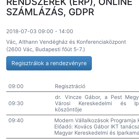
RENDSZEREK (ERP), ONLINE
SZÁMLÁZÁS, GDPR
2018-07-03 09:00 - 14:00
Vác, Althann Vendégház és Konferenciaközpont
(2600 Vác, Budapesti főút 5-7.)
Regisztrálok a rendezvényre
09:00
Regisztráció
dr. Vincze Gábor, a Pest Meg
09:30
Városi Kereskedelmi és Ipa
köszöntője
09:40
Modern Vállalkozások Programja
Előadó: Kovács Gábor IKT tanács
Magyar Kereskedelmi és Iparkam