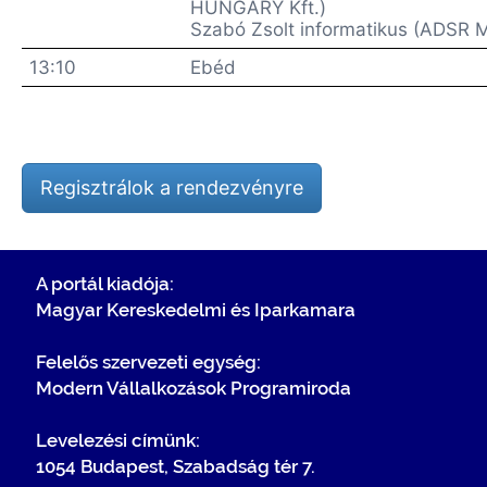
HUNGARY Kft.)
Szabó Zsolt informatikus (ADSR M
13:10
Ebéd
Regisztrálok a rendezvényre
A portál kiadója:
Magyar Kereskedelmi és Iparkamara
Felelős szervezeti egység:
Modern Vállalkozások Programiroda
Levelezési címünk:
1054 Budapest, Szabadság tér 7.